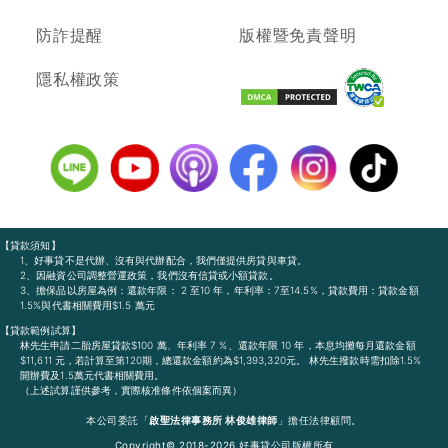
防詐提醒
版權暨免責聲明
隱私權政策
【貸款須知】
1、好事貸不是代辦、沒有與代辦配合，我們僅提供房貸與車貸。
2、因融資公司調整營運政策，我們沒有信貸或小額貸款。
3、擔保品以房屋為例：還款年限： 2 至10 年，年利率：7至14.5%，貸款費用：貸款金額
1.5%與代書相關費用$1.5 萬元
【貸款範例試算】
林先生申請二胎房屋貸款$100 萬、年利率 7 %、還款年限 10 年，本息均攤每月還款金額
$11,611 元，若計算至第120期，總還款金額約為$1,393,320元。 林先生撥款時需扣除1.5%
開辦費及1.5萬元代書相關費用。
（上述試算謹供參考，實際核准條件依個案而異）
本公司委託「
啟聖法律事務所 林俊雄律師
」擔任法律顧問。
Copyright© 2018-2026 好事貸公司版權所有