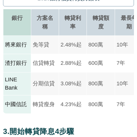
銀行
方案名
轉貸利
轉貸額
最長
稱
率
度
期
將來銀行
免等貸
2.48%起
800萬
10年
渣打銀行
信貸轉貸
2.88%起
600萬
7年
LINE
分期信貸
3.08%起
800萬
10年
Bank
中國信託
轉貸瘦身
4.23%起
800萬
7年
3.開始轉貸降息4步驟