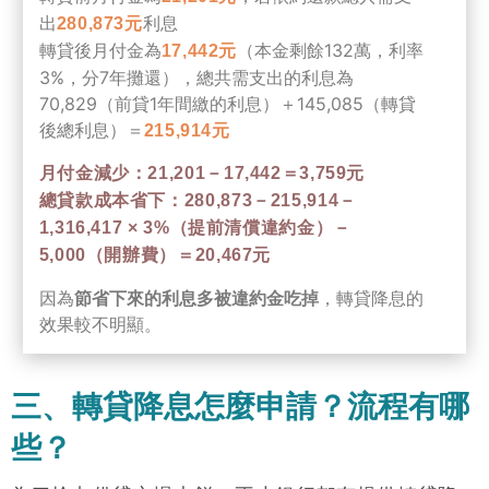
出
利息
280,873元
轉貸後月付金為
（本金剩餘132萬，利率
17,442元
3%，分7年攤還），總共需支出的利息為
70,829（前貸1年間繳的利息）＋145,085（轉貸
後總利息）＝
215,914元
月付金減少：21,201－17,442＝3,759元
總貸款成本省下：280,873－215,914－
1,316,417 × 3%（提前清償違約金）－
5,000（開辦費）＝20,467元
因為
節省下來的利息多被違約金吃掉
，轉貸降息的
效果較不明顯。
三、轉貸降息怎麼申請？流程有哪
些？