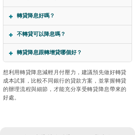
目前銀行的信用貸款及房屋貸款，都有提供轉貸降息
轉貸降息好嗎？
服務；而汽車轉貸較常見於民間管道，但通常都是轉
增貸居多，不太有機會可以降低利率。
視情況，申請轉貸降息前，記得要先試算看看，降低
不轉貸可以降息嗎？
利率後的月負擔及總支出，是否有高於你的轉貸成
本；如果你的原貸款已經過綁約期，且轉貸利率真的
有機會，申請轉貸前，可以先跟原銀行諮詢是否可調
轉貸降息跟轉增貸哪個好？
差到很多，那就推薦你辦轉貸降息。
降利率，如果借款人貸款期間皆有穩定還款，且能提
供更佳的財力證明（如：薪水有所成長、持有房產或
視你的需求而定。申請轉貸降息主要希望可以「降利
想利用轉貸降息減輕月付壓力，建議預先做好轉貸
有價證券），有不小的機會能爭取到更好的利率條
轉增貸
率或降月付金」減輕貸款負擔，辦理
則是為了
件，實現「原貸降息」。
成本試算，比較不同銀行的貸款方案，並掌握轉貸
「獲取額外資金」，能否爭取到優惠利率是其次；不
的辦理流程與細節，才能充分享受轉貸降息帶來的
過兩者於申辦時，皆須考量「貸款搬家」會產生的時
好處。
間、金錢成本，才能將轉貸的效益最大化。