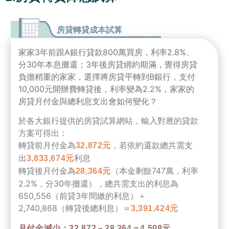
房貸轉貸成本試算
家家3年前跟A銀行貸款800萬買房，利率2.8%、
分30年本息攤還；3年後房貸綁約期滿，覺得房貸
負擔稍重的家家，選擇將房貸平轉到B銀行，支付
10,000元開辦費轉貸後，利率變為2.2%，家家的
房貸月付金與總利息支出會如何變化？
於各大銀行提供的房貸試算網站，輸入對應的貸款
方案可得出：
轉貸前月付金為
，若依約還款總共需支
32,872元
出
利息
3,833,674元
轉貸後月付金為
（本金剩餘747萬，利率
28,364元
2.2%，分30年攤還），總共需支出的利息為
650,556（前貸3年間繳的利息）＋
2,740,868（轉貸後總利息）＝
3,391,424元
月付金減少：32,872－28,364＝4,508元