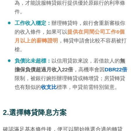
為，才能說服轉貸銀行提供優於原銀行的利率條
件。
工作收入穩定：
辦理轉貸時，銀行會重新審核你
的收入條件，如果可以
提供在同間公司工作6個
月以上的薪轉證明
，轉貸申請會比較不容易被打
槍。
負債比未超標：
以信用貸款來說，若借款人的
無
擔保負債超過月收入22倍
，高機率會因
DBR22倍
限制，被銀行婉拒辦理轉貸或轉增貸；房貸轉貸
也有類似的
收支比
標準，申貸前需特別留意。
2.選擇轉貸降息方案
確認滿足基本條件後，便可以開始挑選合適的轉貸