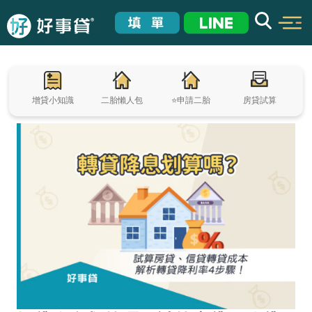
增貸小知識
二胎懶人包
⭐申請二胎
房貸試算