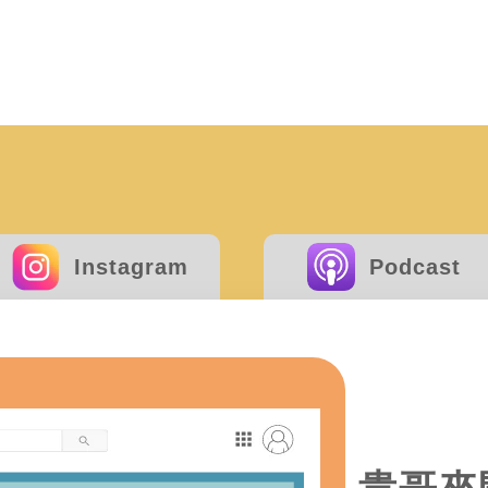
二胎房貸可以增貸、轉貸嗎？選
房貸成數不足毀約怎麼辦？5招
款！
原車融資是什麼？優缺點、額度
債務整合要找誰？低利率、高額
廖倩汶
房貸經理
資金
金！
Instagram
Podcast