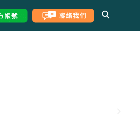
行二胎房貸利率試算、額度、經驗比較
的5種貸款方式！
公司行號必看的申貸攻略！
借款條件、利率與流程，遠離車貸陷阱！
確的管道與方案，讓你安全度過財務危機
與民間試算差異整理
企業貸款
0萬，免費房屋估價無代辦費!
行房貸增貸利率、優缺點比較
自營商貸款大小事
率不踩雷、月付規劃好輕鬆！
整合優點、申請管道與條件，降低月付好
算關鍵，選擇最有利的貸款試算公式
莉
房貸經理
茹
房貸經理
貸全攻略，一篇搞懂房屋增貸、轉貸、二
以轉貸？投資、買房必看的房屋轉增貸懶
商行負責人身分，多種資金管道任你選！
也能換資金，最高額度利率一次看
率不踩雷、月付規劃好輕鬆！
請管道與流程介紹
瀅
汽車貸款
房貸經理
鍵申請條件，幫你快速取得資金不卡關
大關鍵收費項目，判斷要不要提早還車
快速知道信貸100萬月付金多少
璇
房貸經理
可以借多少錢？利率、條件一篇了解！
型房貸利率、條件與優缺點比較
大，債務協商自己來！
創業週轉都適用，專屬小公司的微企貸
婷
房貸經理
房產知識