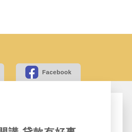
對申辦管道，讓你降低利率又能額外取得
挽救貸款成數不足的危機
利率一次看，教你輕鬆用汽車貸款取得資
度負債整合貸款管道推薦！
Facebook