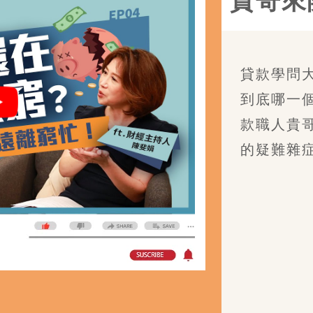
貴哥來
貸款學問
到底哪一
款職人貴
的疑難雜