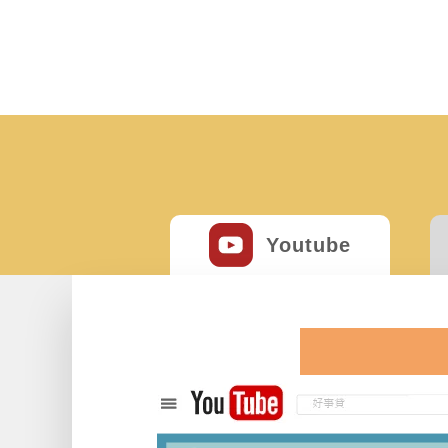
關於我們
二胎房貸
房屋增貸
微企貸款
汽車貸款
債務整合
房貸試算
文章總覽
值得信賴的貸款好朋友
房屋就是靈活現金流
漲價變現的資產放大術
獨資商號的資金好幫手
不只代步 更貸夢想起步
有效擺脫財務惡性循環
貸款月付金自己簡單算
最完整知識圖文懶人包
Youtube