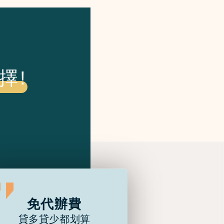
擇!
免代辦費
貸多貸少都划算