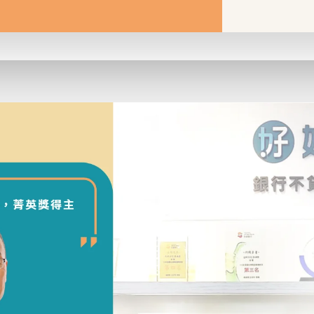
率，高成數，最快3天撥款，免費諮詢與估價，免代辦費，敬請