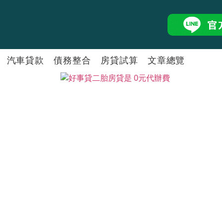
汽車貸款
債務整合
房貸試算
文章總覽
二胎房貸怎麼選好壞？2026銀
房屋融資怎麼申請？用房子借錢
中小企業貸款怎麼申請？小規模
汽車貸款懶人包！了解汽車抵押
負債整合陷阱全攻略！ 選擇正
銀行二胎房貸利率試算比較融資
二胎房貸
⭐好事貸®二胎房貸最高額度50
房屋增貸條件有哪些？2026銀
自營商貸款懶人包，5分鐘搞懂
汽車貸款試算工具推薦！回推利
債務整合怎麼做？一篇搞懂負債
房貸試算怎麼算？ 掌握3大試
孫鴻貴
余玉
資深經理
簡單
周錦光
張瑩
房貸經理
房貸沒繳完能再貸款嗎？房貸再
剛買房能增貸嗎？房貸繳多久可
自己創業可以貸款嗎？活用獨資
中古車貸款怎麼申請？用二手車
汽車貸款試算工具推薦！回推利
胎房貸的差別
人包！
代償跟整合負債一樣嗎？代償申
林玉卿
陳緒
房屋貸款
房貸經理
商行貸款條件一篇搞懂！掌握關
車貸提前清償划算嗎？教你從兩
信貸試算工具推薦！簡單3步驟，
林孟萱
吳依
房貸經理
房屋抵押貸款是什麼？抵押房子
理財型房貸是什麼？2026理財
貸！
怎麼跟銀行債務協商？還款壓力
微型企業貸款不容易？帶你認識
張佩甄
李琬
房貸經理
債務整合