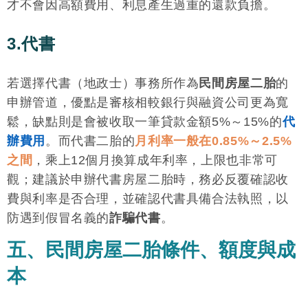
才不會因高額費用、利息產生過重的還款負擔。
3.代書
若選擇代書（地政士）事務所作為
民間房屋二胎
的
申辦管道，優點是審核相較銀行與融資公司更為寬
鬆，缺點則是會被收取一筆貸款金額5%～15%的
代
辦費用
。而代書二胎的
月利率一般在0.85%～2.5%
之間
，乘上12個月換算成年利率，上限也非常可
觀；建議於申辦代書房屋二胎時，務必反覆確認收
費與利率是否合理，並確認代書具備合法執照，以
防遇到假冒名義的
詐騙代書
。
五、民間房屋二胎條件、額度與成
本