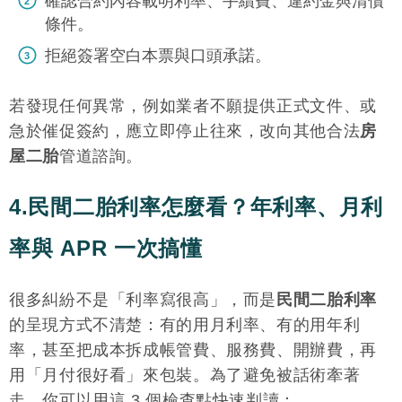
確認合約內容載明利率、手續費、違約金與清償
條件。
拒絕簽署空白本票與口頭承諾。
若發現任何異常，例如業者不願提供正式文件、或
急於催促簽約，應立即停止往來，改向其他合法
房
屋二胎
管道諮詢。
4.民間二胎利率怎麼看？年利率、月利
率與 APR 一次搞懂
很多糾紛不是「利率寫很高」，而是
民間二胎利率
的呈現方式不清楚：有的用月利率、有的用年利
率，甚至把成本拆成帳管費、服務費、開辦費，再
用「月付很好看」來包裝。為了避免被話術牽著
走，你可以用這 3 個檢查點快速判讀：