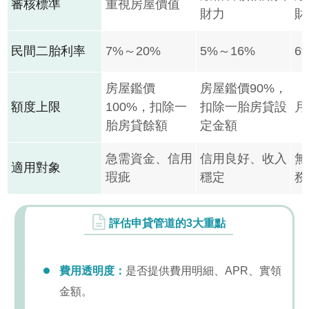
審核標準
重視房屋價值
財力
財
民間二胎利率
7%～20%
5%～16%
6
房屋鑑價
房屋鑑價90%，
額度上限
100%，扣除一
扣除一胎房貸設
月
胎房貸餘額
定金額
急需資金、信用
信用良好、收入
無
適用對象
瑕疵
穩定
務
評估申貸管道的3大重點
費用透明度：
是否提供費用明細、APR、實領
金額。