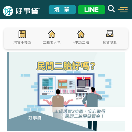
增貸小知識
二胎懶人包
⭐申請二胎
房貸試算