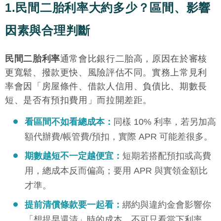
1.民間二胎利率大約多少？區間、影響
因素與合理判斷
民間二胎利率
通常會比銀行二胎高，原因在於審核
更寬鬆、撥款更快、風險評估不同。實務上常見利
率會因「房屋條件、借款人信用、負債比、期數長
短、是否有預扣費用」而拉開差距。
看區間不如看總成本：
同樣 10% 利率，若另加高
額代辦費/帳管費/預扣，實際 APR 可能差很多。
期數越短不一定越便宜：
短期若搭配預扣或高費
用，總成本反而偏高；要用 APR 與實領金額比
才準。
提前清償條款要一起看：
綁約與違約金會影響你
「想提早還清」時的成本，不可只看當下利率。