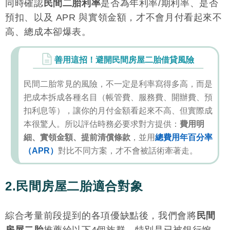
同時確認
民間二胎利率
是否為年利率/期利率、是否
預扣、以及 APR 與實領金額，才不會月付看起來不
高、總成本卻爆表。
善用這招！避開民間房屋二胎借貸風險
民間二胎常見的風險，不一定是利率寫得多高，而是
把成本拆成各種名目（帳管費、服務費、開辦費、預
扣利息等），讓你的月付金額看起來不高、但實際成
本很驚人。所以評估時務必要求對方提供：
費用明
細、實領金額、提前清償條款
，並用
總費用年百分率
（APR）
對比不同方案，才不會被話術牽著走。
2.民間房屋二胎適合對象
綜合考量前段提到的各項優缺點後，我們會將
民間