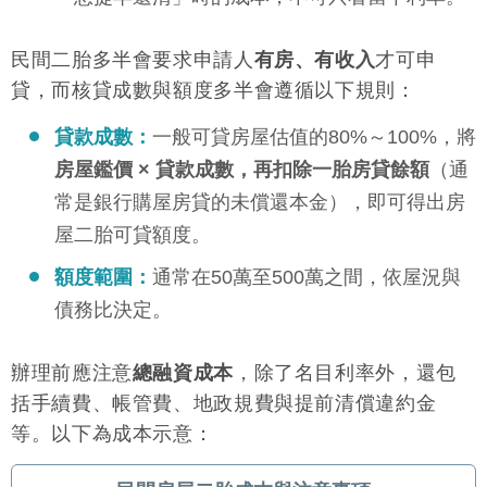
民間二胎多半會要求申請人
有房、有收入
才可申
貸，而核貸成數與額度多半會遵循以下規則：
貸款成數：
一般可貸房屋估值的80%～100%，將
房屋鑑價 × 貸款成數，再扣除一胎房貸餘額
（通
常是銀行購屋房貸的未償還本金），即可得出房
屋二胎可貸額度。
額度範圍：
通常在50萬至500萬之間，依屋況與
債務比決定。
辦理前應注意
總融資成本
，除了名目利率外，還包
括手續費、帳管費、地政規費與提前清償違約金
等。以下為成本示意：