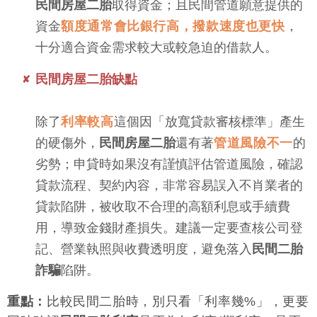
民間房屋二胎
取得資金；且民間管道願意提供的
資金
額度通常會比銀行高，撥款速度也更快
，
十分適合資金需求較大或較急迫的借款人。
民間房屋二胎缺點
除了
利率較高
這個因「放寬貸款審核標準」產生
的硬傷外，
民間房屋二胎
還有著
管道風險不一
的
劣勢；申貸時如果沒有謹慎評估管道風險，確認
貸款流程、契約內容，非常容易誤入不肖業者的
貸款陷阱，被收取不合理的高額利息或手續費
用，導致金錢財產損失。建議一定要查核公司登
記、營業執照與收費透明度，避免落入
民間二胎
詐騙
陷阱。
重點：
比較民間二胎時，別只看「利率幾%」，更要