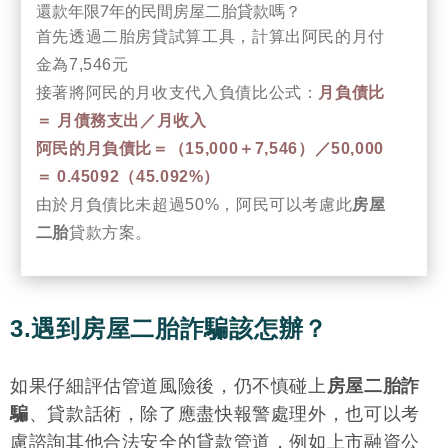
還款年限7年的民間房屋二胎貸款嗎？
首先透過二胎房貸試算工具，計算出阿民的月付
金為7,546元
接著將阿民的月收支代入負債比公式：
月負債比
＝ 月債務支出／月收入
阿民的月負債比＝（15,000＋7,546）／50,000
＝ 0.45092（45.092%）
由於月負債比未超過50%，阿民可以考慮此
房屋
二胎
貸款方案。
3.遇到房屋二胎詐騙該怎辦？
如果仔細評估管道風險後，仍不慎碰上
房屋二胎詐
騙
、貸款話術，除了應盡快報警處理外，也可以考
慮諮詢其他合法安全的貸款管道，例如上市融資公