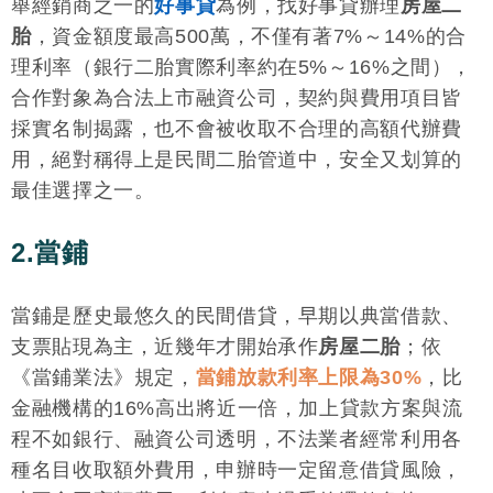
舉經銷商之一的
好事貸
為例，找好事貸辦理
房屋二
胎
，資金額度最高500萬，不僅有著7%～14%的合
理利率（銀行二胎實際利率約在5%～16%之間），
合作對象為合法上市融資公司，契約與費用項目皆
採實名制揭露，也不會被收取不合理的高額代辦費
用，絕對稱得上是民間二胎管道中，安全又划算的
最佳選擇之一。
2.當鋪
當鋪是歷史最悠久的民間借貸，早期以典當借款、
支票貼現為主，近幾年才開始承作
房屋二胎
；依
《當鋪業法》規定，
當鋪放款利率上限為30%
，比
金融機構的16%高出將近一倍，加上貸款方案與流
程不如銀行、融資公司透明，不法業者經常利用各
種名目收取額外費用，申辦時一定留意借貸風險，