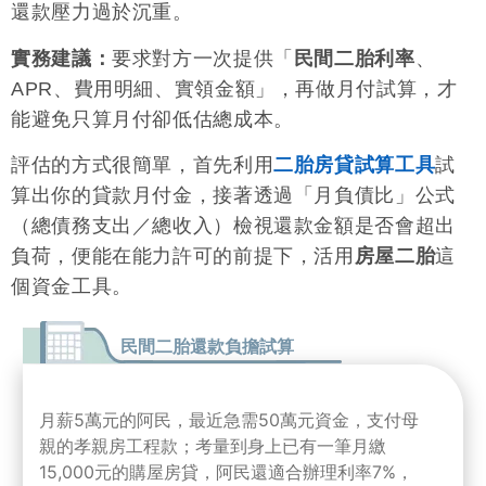
還款壓力過於沉重。
實務建議：
要求對方一次提供「
民間二胎利率
、
APR、費用明細、實領金額」，再做月付試算，才
能避免只算月付卻低估總成本。
評估的方式很簡單，首先利用
二胎房貸試算工具
試
算出你的貸款月付金，接著透過「月負債比」公式
（總債務支出／總收入）檢視還款金額是否會超出
負荷，便能在能力許可的前提下，活用
房屋二胎
這
個資金工具。
民間二胎還款負擔試算
月薪5萬元的阿民，最近急需50萬元資金，支付母
親的孝親房工程款；考量到身上已有一筆月繳
15,000元的購屋房貸，阿民還適合辦理利率7%，