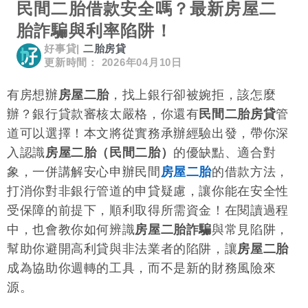
民間二胎借款安全嗎？最新房屋二
胎詐騙與利率陷阱！
好事貸
|
二胎房貸
更新時間： 2026年04月10日
有房想辦
房屋二胎
，找上銀行卻被婉拒，該怎麼
辦？銀行貸款審核太嚴格，你還有
民間二胎房貸
管
道可以選擇！本文將從實務承辦經驗出發，帶你深
入認識
房屋二胎（民間二胎）
的優缺點、適合對
象，一併講解安心申辦民間
房屋二胎
的借款方法，
打消你對非銀行管道的申貸疑慮，讓你能在安全性
受保障的前提下，順利取得所需資金！在閱讀過程
中，也會教你如何辨識
房屋二胎詐騙
與常見陷阱，
幫助你避開高利貸與非法業者的陷阱，讓
房屋二胎
成為協助你週轉的工具，而不是新的財務風險來
源。