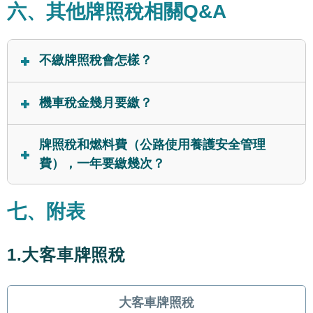
六、其他牌照稅相關Q&A
不繳牌照稅會怎樣？
遲未繳納牌照稅，不僅會被依3天加徵1%的頻率徵收
機車稅金幾月要繳？
滯納金，超過30天未繳甚至可能將面臨法院強制執
行。而若開上路被查獲欠稅，除了需要補稅，還會被
若是150cc以下的機車，是不用繳交牌照稅的，151cc
牌照稅和燃料費（公路使用養護安全管理
處以應納稅額1倍以下罰鍰。
以上才要在4/1～4/30期間繳納稅款。此外，電動機車
費），一年要繳幾次？
則不限排氣量，一律免徵牌照稅到2030年底。
151cc以上機車，以及自用小客車，每年僅須於4月繳
七、附表
納牌照稅、7月繳交燃料費（公路使用養護安全管理
費）各一次。而營業用汽車（小客車、大客車、大貨
車），每年則須於4月、10月繳納牌照稅共二次，並於
1.大客車牌照稅
3、6、9、12月繳納燃料費共四次。
大客車牌照稅