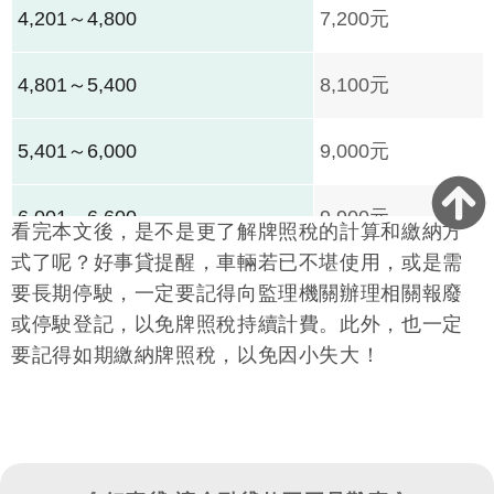
4,201～4,800
7,200元
4,801～5,400
8,100元
5,401～6,000
9,000元
6,001～6,600
9,900元
看完本文後，是不是更了解牌照稅的計算和繳納方
式了呢？好事貸提醒，車輛若已不堪使用，或是需
6,601～7,200
10,800元
要長期停駛，一定要記得向監理機關辦理相關報廢
或停駛登記，以免牌照稅持續計費。此外，也一定
7,201～7,800
11,700元
要記得如期繳納牌照稅，以免因小失大！
7,801～8,400
12,600元
8,401～9,000
13,500元