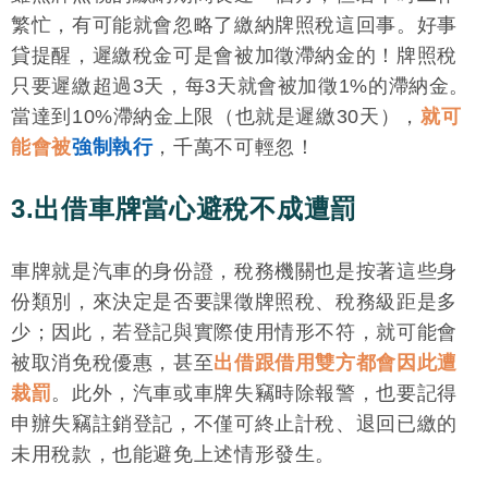
繁忙，有可能就會忽略了繳納牌照稅這回事。好事
貸提醒，遲繳稅金可是會被加徵滯納金的！牌照稅
只要遲繳超過3天，每3天就會被加徵1%的滯納金。
當達到10%滯納金上限（也就是遲繳30天），
就可
能會被
強制執行
，千萬不可輕忽！
3.出借車牌當心避稅不成遭罰
車牌就是汽車的身份證，稅務機關也是按著這些身
份類別，來決定是否要課徵牌照稅、稅務級距是多
少；因此，若登記與實際使用情形不符，就可能會
被取消免稅優惠，甚至
出借跟借用雙方都會因此遭
裁罰
。此外，汽車或車牌失竊時除報警，也要記得
申辦失竊註銷登記，不僅可終止計稅、退回已繳的
未用稅款，也能避免上述情形發生。