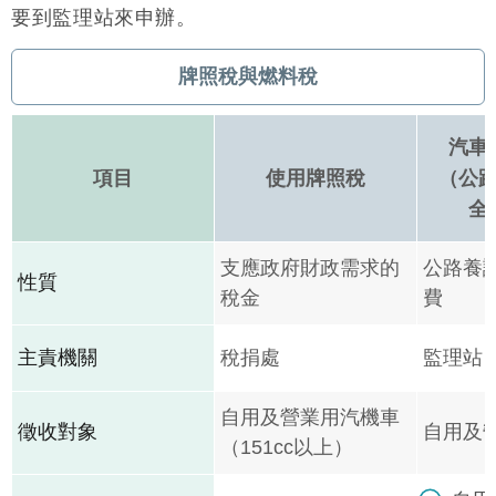
要到監理站來申辦。
牌照稅與燃料稅
汽車
項目
使用牌照稅
（公
全
支應政府財政需求的
公路養
性質
稅金
費
主責機關
稅捐處
監理站
自用及營業用汽機車
徵收對象
自用及
（151cc以上）