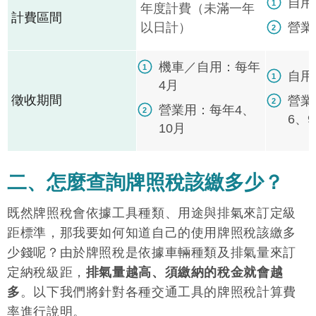
自用
年度計費（未滿一年
計費區間
以日計）
營業
機車／自用：每年
自用
4月
徵收期間
營業
營業用：每年4、
6、
10月
二、怎麼查詢牌照稅該繳多少？
既然牌照稅會依據工具種類、用途與排氣來訂定級
距標準，那我要如何知道自己的使用牌照稅該繳多
少錢呢？由於牌照稅是依據車輛種類及排氣量來訂
定納稅級距，
排氣量越高、須繳納的稅金就會越
多
。以下我們將針對各種交通工具的牌照稅計算費
率進行說明。