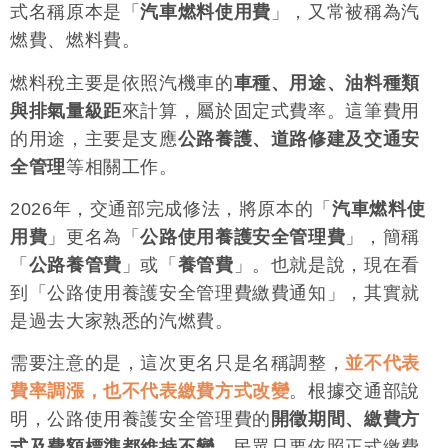
式名稱原本是「
汽車燃料使用費
」，又常被稱為汽
燃費、燃料費。
燃料稅主要是依照汽機車的
車種、用途、油料種類
與排氣量級距
來計算，屬於固定式費率。這筆費用
的用途，主要是支應
公路養護、道路修建及交通安
全管理
等相關工作。
2026年，交通部完成修法，將原本的「
汽車燃料使
用費
」更名為「
公路使用養護安全管理費
」，簡稱
「
公路養管費
」或「
養管費
」。也就是說，現在看
到「公路使用養護安全管理費繳費通知」，其實就
是過去大家熟悉的汽燃費。
需要注意的是，這次更名只是名稱調整，
並不代表
費率調漲，也不代表繳費方式改變
。根據交通部說
明，公路使用養護安全管理費的
開徵期間、繳費方
式及費額標準都維持不變
，民眾只要依照正式繳費