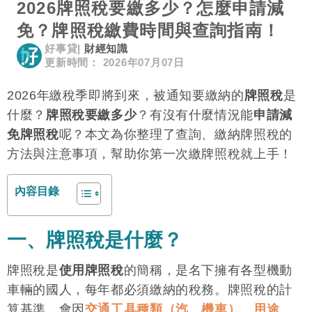
2026牌照稅要繳多少？怎麼申請減
免？牌照稅繳費時間與查詢指南！
好事貸
|
財經知識
更新時間： 2026年07月07日
2026年繳稅季即將到來，被通知要繳納的
牌照稅
是
什麼？
牌照稅要繳多少
？有沒有什麼情況能
申請減
免牌照稅
呢？本文為你整理了查詢、繳納牌照稅的
方法與注意事項，幫助你第一次繳牌照稅就上手！
內容目錄
一、牌照稅是什麼？
牌照稅是
使用牌照稅
的簡稱，是名下擁有各型機動
車輛的國人，每年都必須繳納的稅務。牌照稅的計
算基準，會因
交通工具種類（汽、機車）、用途