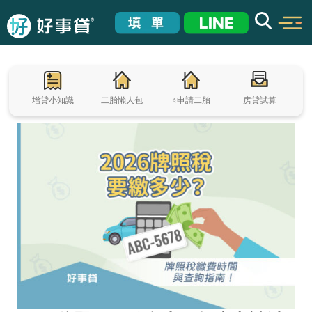
增貸小知識
二胎懶人包
⭐申請二胎
房貸試算