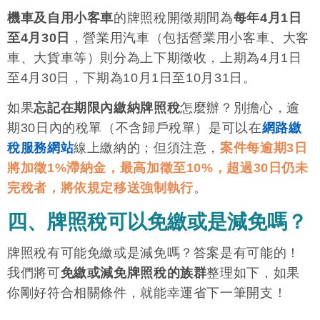
機車及自用小客車
的牌照稅開徵期間為
每年4月1日
至4月30日
，營業用汽車（包括營業用小客車、大客
車、大貨車等）則分為上下期徵收，上期為4月1日
至4月30日，下期為10月1日至10月31日。
如果
忘記在期限內繳納牌照稅
怎麼辦？別擔心，逾
期30日內的稅單（不含歸戶稅單）是可以在
網路繳
稅服務網站
線上繳納的；但須注意，
案件每逾期3日
將加徵1%滯納金，最高加徵至10%，超過30日仍未
完稅者，將依規定移送強制執行
。
四、牌照稅可以免繳或是減免嗎？
牌照稅有可能免繳或是減免嗎？答案是有可能的！
我們將可
免繳或減免牌照稅的族群
整理如下，如果
你剛好符合相關條件，就能幸運省下一筆開支！