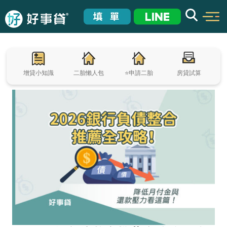
增貸小知識
二胎懶人包
⭐申請二胎
房貸試算