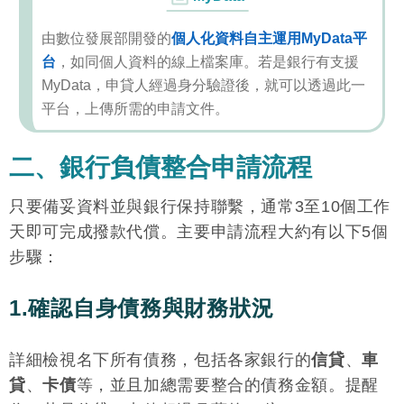
15.39%）
由數位發展部開發的
個人化資料自主運用MyData平
2.95%〜
台
，如同個人資料的線上檔案庫。若是銀行有支援
16.00%，
最高減免
MyData，申貸人經過身分驗證後，就可以透過此一
玉山銀行
最高800萬
（APR3.22
5,000元
平台，上傳所需的申請文件。
%〜
16.31%）
二、銀行負債整合申請流程
前六期
只要備妥資料並與銀行保持聯繫，通常3至10個工作
1.88%〜
天即可完成撥款代償。主要申請流程大約有以下5個
9.88%，第
步驟：
七期起
國泰世華
最高300萬
5.43%〜
9,000元
1.確認自身債務與財務狀況
16%
（APR5.99
%〜
詳細檢視名下所有債務，包括各家銀行的
信貸
、
車
16.08%）
貸
、
卡債
等，並且加總需要整合的債務金額。提醒