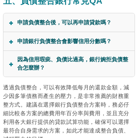
五、負債整合銀行常見QA
申請負債整合後，可以再申請貸款嗎？
可以。完成負債整合後，只要無擔保負債不超過月薪
申請銀行負債整合會影響信用分數嗎？
的22倍，而且還款紀錄正常，仍然有機會可以向銀行
申請新的貸款。
債務
不會影響，反而有幫助。許多人會將負債整合與
因為信用瑕疵、負債比過高，銀行婉拒負債整
協商
混淆，負債整合只要按時還款，信用評分反而會
合怎麼辦？
逐步提升；相反的，債務協商屬於信用不良的情況，
會在聯徵報告上留下紀錄，嚴重影響信用評分。
好事貸
建議可以向
好事貸
提出二胎房貸的諮詢。因為
透過負債整合，可以有效降低每月的還款金額，減
二胎房貸
審核寬鬆，額度最高500萬，
最快2天內撥
少因多筆債務而產生的壓力，是非常推薦的財務重
款
。假如有信用瑕疵、負債比過高等情形，只要名下
整方式。建議在選擇銀行負債整合方案時，務必仔
有房子就有一定申請過件的機會，可以滿足一般負債
細比較各方案的總費用年百分率與費用，並且充分
整合的需求。
利用各大銀行提供的貸款試算功能，確保可以選擇
最符合自身需求的方案，如此才能達成整合負債、