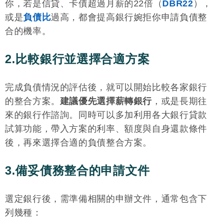
你，若是信貸、卡債超過月薪的22倍（
DBR22
），
新客戶2.1%
或是
負債比
過高，都會提高銀行婉拒你申請負債整
〜15%
合的機率。
（APR2.1%
新客戶688
〜15%）；
元；舊客戶
2.比較銀行並選擇合適方案
台新銀行
最高500萬
舊客戶
0元；不綁
2.88%〜
約專案9,000
完成負債情況的評估後，就可以開始比較各家銀行
15%
元
的整合方案。
建議優先選擇薪轉銀行
，或是長期往
（APR2.1%
來的銀行作諮詢。同時可以多加利用各大銀行貸款
〜15%）
試算功能，帶入方案的利率、額度與自身還款條件
首期固定利
後，再來選擇合適的負債整合方案。
率0.01%，
第2期3.50%
3.備妥債務整合的申請文件
6,000〜
台北富邦
最高500萬
〜14.98%
7,000元
（APR4.20
選定銀行後，需準備相關的申辦文件，通常包含下
%〜
列幾種：
15.49%）