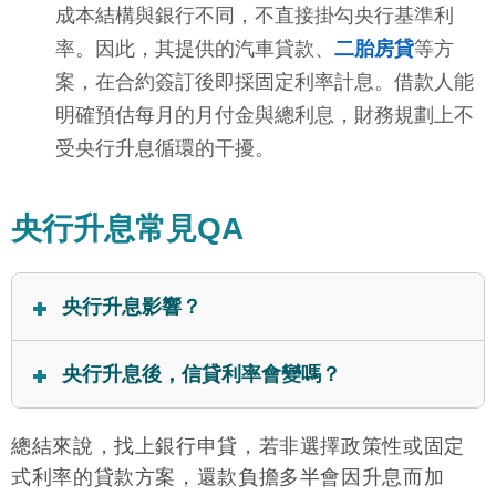
成本結構與銀行不同，不直接掛勾央行基準利
率。因此，其提供的汽車貸款、
二胎房貸
等方
案，在合約簽訂後即採固定利率計息。借款人能
明確預估每月的月付金與總利息，財務規劃上不
受央行升息循環的干擾。
央行升息常見QA
央行升息影響？
央行升息影響最直接的為採取「機動計息」的消費性
央行升息後，信貸利率會變嗎？
貸款，主要包含房屋貸款、信用貸款與汽車貸款。當
基準利率調升，金融機構的放款利率會隨之攀升，直
會的。目前市場上絕大多數的銀行信用貸款皆採用
總結來說，找上銀行申貸，若非選擇政策性或固定
接加重借款人的每月負擔。
「機動計息」機制，其利率會直接與央行的基準利率
式利率的貸款方案，還款負擔多半會因升息而加
連動。當央行宣布升息時，各家銀行也會同步調高放