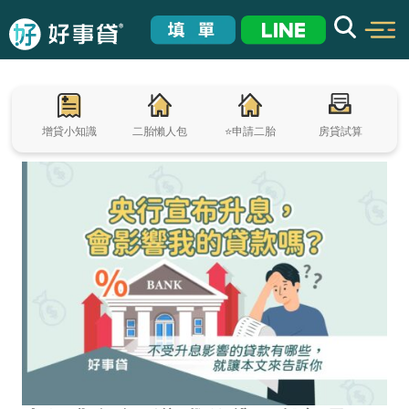
增貸小知識
二胎懶人包
⭐申請二胎
房貸試算