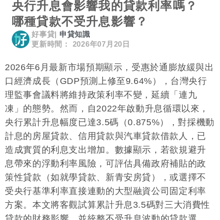
央行升息會影響我的貸款利率嗎？
哪種貸款不受升息影響？
好事貸
|
申貸知識
更新時間： 2026年07月20日
2026年6月最新市場預期顯示，受惠於通膨放緩與出
口經濟成長（GDP預測上修至9.64%），台灣央行
理監事會議料將維持政策利率不變，延續「連九
凍」的態勢。然而，自2022年啟動升息循環以來，
央行累計升息幅度已達3.5碼（0.875%），對採機動
計息的房屋貸款、信用貸款與汽車貸款借款人，已
造成實質的利息支出增加。數據顯示，若欲規避升
息帶來的浮動利率風險，可評估具備政府補貼的政
策性貸款（如就學貸款、新青安房貸），或選擇不
受央行基準利率直接連動的大型融資公司固定利率
方案。本文將客觀試算累計升息3.5碼對三大消費性
貸款的財務影響，並統整不受升息波動的貸款選