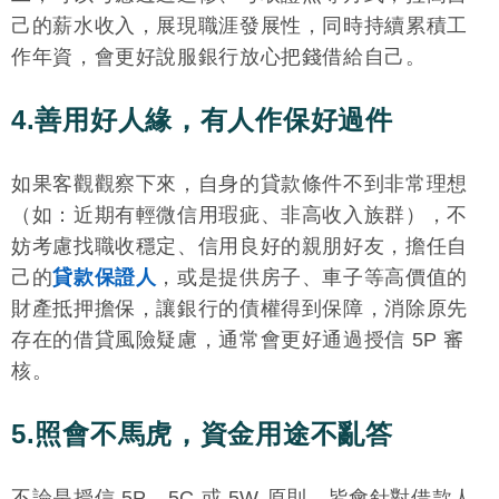
己的薪水收入，展現職涯發展性，同時持續累積工
作年資，會更好說服銀行放心把錢借給自己。
4.善用好人緣，有人作保好過件
如果客觀觀察下來，自身的貸款條件不到非常理想
（如：近期有輕微信用瑕疵、非高收入族群），不
妨考慮找職收穩定、信用良好的親朋好友，擔任自
己的
貸款保證人
，或是提供房子、車子等高價值的
財產抵押擔保，讓銀行的債權得到保障，消除原先
存在的借貸風險疑慮，通常會更好通過授信 5P 審
核。
5.照會不馬虎，資金用途不亂答
不論是授信 5P、5C 或 5W 原則，皆會針對借款人