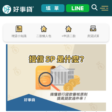
增貸小知識
二胎懶人包
⭐申請二胎
房貸試算