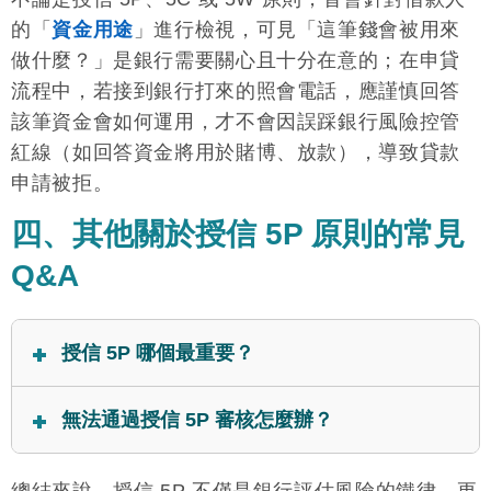
的「
資金用途
」進行檢視，可見「這筆錢會被用來
做什麼？」是銀行需要關心且十分在意的；在申貸
流程中，若接到銀行打來的照會電話，應謹慎回答
該筆資金會如何運用，才不會因誤踩銀行風險控管
紅線（如回答資金將用於賭博、放款），導致貸款
申請被拒。
四、其他關於授信 5P 原則的常見
Q&A
授信 5P 哪個最重要？
在銀行授信實務中，5P 中的 People（借款戶）和
無法通過授信 5P 審核怎麼辦？
Payment（還款財源）格外重要，因為這是銀行能否
順利回收借款的關鍵因素；若借款戶信用不佳或收入
若因無法通過授信 5P 的風險評估，申貸遭銀行婉
不穩定，高機率會讓銀行出現呆帳損失，影響營運收