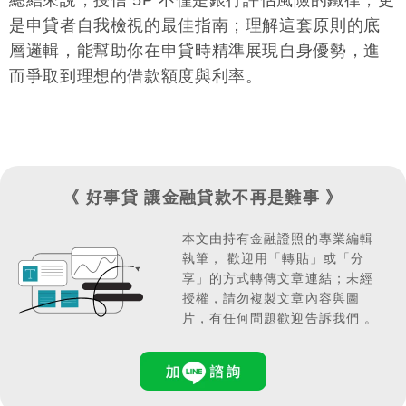
總結來說，授信 5P 不僅是銀行評估風險的鐵律，更
融資公司
拒，可以考慮改向審核較為彈性的大型
諮
益。
是申貸者自我檢視的最佳指南；理解這套原則的底
詢，是否有適合自己的貸款方案，仍有機會取得所需
層邏輯，能幫助你在申貸時精準展現自身優勢，進
資金。
而爭取到理想的借款額度與利率。
《 好事貸 讓金融貸款不再是難事 》
本文由持有金融證照的專業編輯
執筆，
歡迎用「轉貼」或「分
享」的方式轉傳文章連結；
未經
授權，請勿複製文章內容與圖
片，有任何問題歡迎告訴我們 。