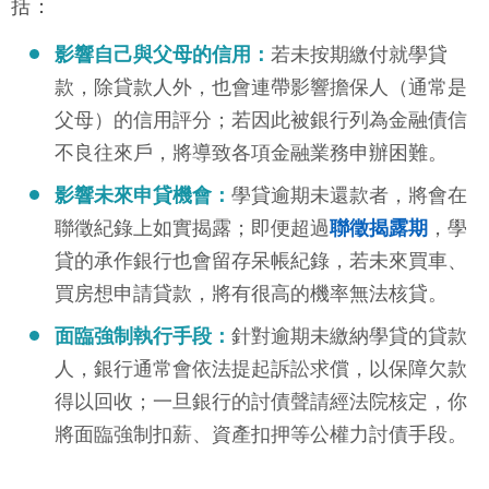
括：
影響自己與父母的信用：
若未按期繳付就學貸
款，除貸款人外，也會連帶影響擔保人（通常是
父母）的信用評分；若因此被銀行列為金融債信
不良往來戶，將導致各項金融業務申辦困難。
影響未來申貸機會：
學貸逾期未還款者，將會在
聯徵紀錄上如實揭露；即便超過
聯徵揭露期
，學
貸的承作銀行也會留存呆帳紀錄，若未來買車、
買房想申請貸款，將有很高的機率無法核貸。
面臨強制執行手段：
針對逾期未繳納學貸的貸款
人，銀行通常會依法提起訴訟求償，以保障欠款
得以回收；一旦銀行的討債聲請經法院核定，你
將面臨強制扣薪、資產扣押等公權力討債手段。