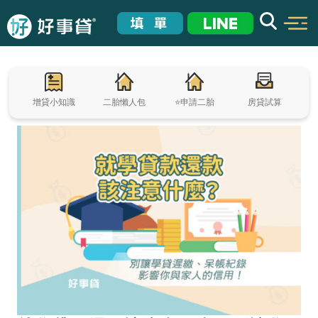
增貸小知識
二胎懶人包
⭐申請二胎
房貸試算