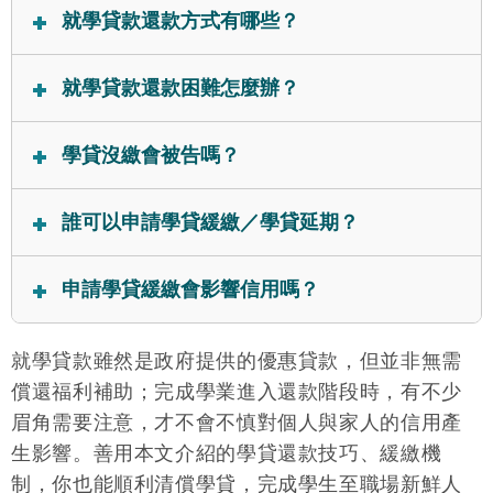
就學貸款還款方式有哪些？
學貸還款的方式包括：臨櫃現金繳納、帳戶按月扣
就學貸款還款困難怎麼辦？
繳、行動銀行繳款、ATM轉帳、跨行匯款、便利商店
繳費等6個方法。若擔心忘記繳納，或覺得臨櫃辦理太
可以盡快與銀行聯繫，申請學貸緩繳，符合資格就能
學貸沒繳會被告嗎？
麻煩，建議可以登入網路銀行，授權學貸自動扣繳。
暫時不用還學貸本金、延長還款期限；千萬不要拖到
被銀行催繳時才處理，不然會因此錯過辦理緩繳的時
就學貸款如果沒有按時還款，有可能收到法院寄來的
誰可以申請學貸緩繳／學貸延期？
機！
支付命令，甚至是開庭通知書；若不想因學貸遲繳導
致財產被強制執行，或遭強制扣薪，建議應盡早與銀
符合低所得（前一年平均月收入未達5萬）、低收入
申請學貸緩繳會影響信用嗎？
行聯繫，協商可負擔的還款方案。
戶、中低收入戶等條件，可以向銀行申請學貸緩繳；
若因繼續就學（攻讀更高學位）、服兵役、延後畢
不會，學貸緩繳是尚未出現遲繳行為時，可以選擇的
就學貸款雖然是政府提供的優惠貸款，但並非無需
業、教育實習等原因，需變更學貸償還起算日，主動
還款寬緩措施，並不會對個人或家人的信用造成影
告知銀行也能實現學貸延期。
償還福利補助；完成學業進入還款階段時，有不少
響。
眉角需要注意，才不會不慎對個人與家人的信用產
生影響。善用本文介紹的學貸還款技巧、緩繳機
制，你也能順利清償學貸，完成學生至職場新鮮人