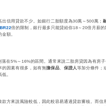
出信用貸款不少。如銀行二胎額度為30萬～500萬；
BR22
倍的限制，銀行最多只能貸給你18～20倍月薪的
的金額。
則落在5%～16%的區間。通常來說二胎房貸因為有房子
率的因素有很多，如有無
擔保品
、
保證人
等加分條件；
高低。
放款方來說風險較低，因此較容易通過貸款審核。而信