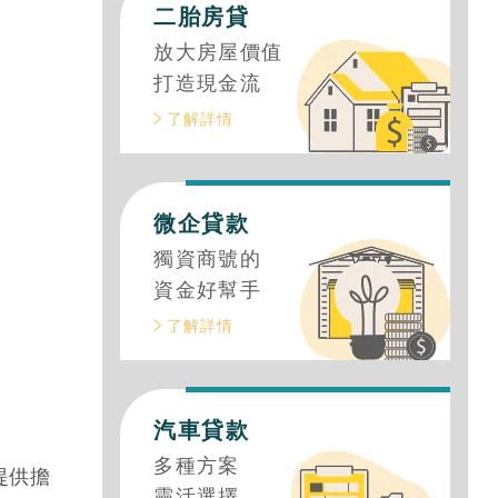
對申辦管道，讓你降低利率又能額外取得
挽救貸款成數不足的危機
利率一次看，教你輕鬆用汽車貸款取得資
度負債整合貸款管道推薦！
二胎房貸
放大房屋價值
打造現金流
了解詳情
微企貸款
獨資商號的
資金好幫手
了解詳情
汽車貸款
多種方案
提供擔
靈活選擇