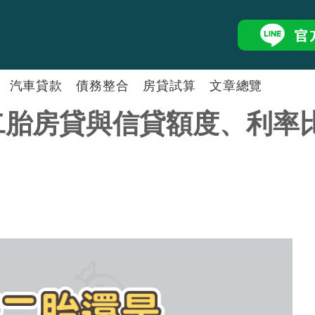
汽車貸款
債務整合
房貸試算
文章總覽
二胎房貸與信貸額度、利率
二胎房貸怎麼選好壞？2026銀
房屋融資怎麼申請？用房子借錢
中小企業貸款怎麼申請？小規模
汽車貸款懶人包！了解汽車抵押
負債整合陷阱全攻略！ 選擇正
銀行二胎房貸利率試算比較融資
二胎房貸
⭐好事貸®二胎房貸最高額度50
房屋增貸條件有哪些？2026銀
自營商貸款懶人包，5分鐘搞懂
汽車貸款試算工具推薦！回推利
債務整合怎麼做？一篇搞懂負債
房貸試算怎麼算？ 掌握3大試
孫鴻貴
余玉
資深經理
簡單
周錦光
張瑩
房貸經理
房貸沒繳完能再貸款嗎？房貸再
剛買房能增貸嗎？房貸繳多久可
自己創業可以貸款嗎？活用獨資
中古車貸款怎麼申請？用二手車
汽車貸款試算工具推薦！回推利
胎房貸的差別
人包！
代償跟整合負債一樣嗎？代償申
林玉卿
陳緒
房屋貸款
房貸經理
商行貸款條件一篇搞懂！掌握關
車貸提前清償划算嗎？教你從兩
信貸試算工具推薦！簡單3步驟，
林孟萱
吳依
房貸經理
房屋抵押貸款是什麼？抵押房子
理財型房貸是什麼？2026理財
貸！
怎麼跟銀行債務協商？還款壓力
微型企業貸款不容易？帶你認識
張佩甄
李琬
房貸經理
債務整合