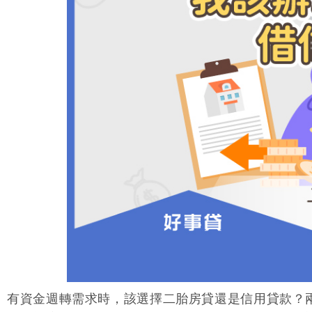
關於我們
二胎房貸
房屋增貸
微企貸款
汽車貸款
債務整合
房貸試算
文章總覽
值得信賴的貸款好朋友
房屋就是靈活現金流
漲價變現的資產放大術
獨資商號的資金好幫手
不只代步 更貸夢想起步
有效擺脫財務惡性循環
貸款月付金自己簡單算
最完整知識圖文懶人包
有資金週轉需求時，該選擇二胎房貸還是信用貸款？