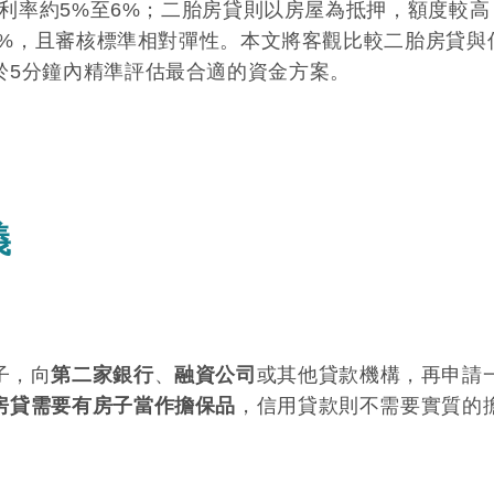
貸利率約5%至6%；二胎房貸則以房屋為抵押，額度較高
16%，且審核標準相對彈性。本文將客觀比較二胎房貸與
於5分鐘內精準評估最合適的資金方案。
義
子，向
第二家銀行
、
融資公司
或其他貸款機構，再申請
房貸需要有房子當作擔保品
，信用貸款則不需要實質的