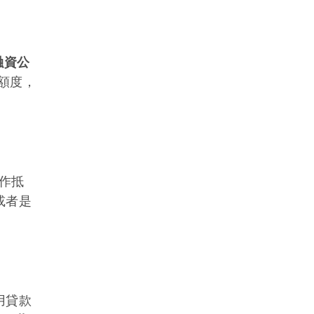
融資公
額度，
作抵
或者是
用貸款