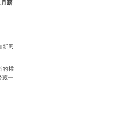
過月薪
和新興
者的權
潛藏一