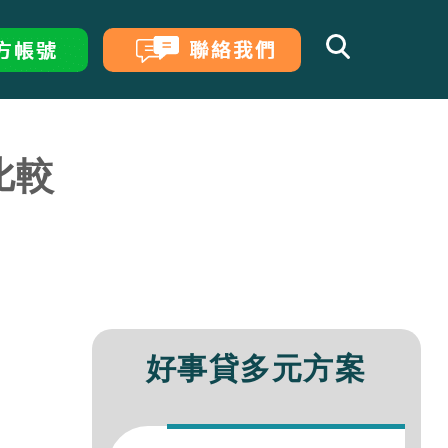
比較
行二胎房貸利率試算、額度、經驗比較
的5種貸款方式！
公司行號必看的申貸攻略！
借款條件、利率與流程，遠離車貸陷阱！
確的管道與方案，讓你安全度過財務危機
與民間試算差異整理
企業貸款
0萬，免費房屋估價無代辦費!
行房貸增貸利率、優缺點比較
自營商貸款大小事
率不踩雷、月付規劃好輕鬆！
整合優點、申請管道與條件，降低月付好
算關鍵，選擇最有利的貸款試算公式
莉
房貸經理
茹
房貸經理
貸全攻略，一篇搞懂房屋增貸、轉貸、二
以轉貸？投資、買房必看的房屋轉增貸懶
商行負責人身分，多種資金管道任你選！
也能換資金，最高額度利率一次看
率不踩雷、月付規劃好輕鬆！
請管道與流程介紹
瀅
汽車貸款
房貸經理
好事貸多元方案
鍵申請條件，幫你快速取得資金不卡關
大關鍵收費項目，判斷要不要提早還車
快速知道信貸100萬月付金多少
璇
房貸經理
可以借多少錢？利率、條件一篇了解！
型房貸利率、條件與優缺點比較
大，債務協商自己來！
創業週轉都適用，專屬小公司的微企貸
婷
房貸經理
房產知識