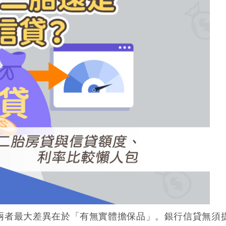
二胎房貸可以增貸、轉貸嗎？選
房貸成數不足毀約怎麼辦？5招
款！
原車融資是什麼？優缺點、額度
債務整合要找誰？低利率、高額
廖倩汶
房貸經理
資金
金！
兩者最大差異在於「有無實體擔保品」。銀行信貸無須