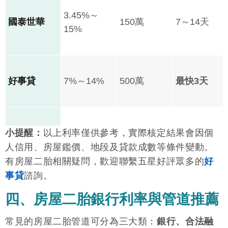
3.45%～
國泰世華
150萬
7～14天
15%
好事貸
7%～14%
500萬
最快3天
小提醒：
以上利率僅供參考，實際核定結果會因個
民間借貸
6%～36%
無明確上限
1～3天
人信用、房屋鑑價、地段及貸款成數等條件變動。
有房屋二胎相關疑問，歡迎聯繫五星好評眾多的
好
事貸
諮詢。
四、房屋二胎銀行利率與管道推薦
常見的房屋二胎管道可分為三大類：
銀行、合法融