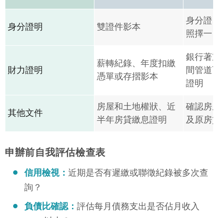
身分證
身分證明
雙證件影本
照擇一
銀行著
薪轉紀錄、年度扣繳
財力證明
間管道
憑單或存摺影本
證明
房屋和土地權狀、近
確認房
其他文件
半年房貸繳息證明
及原房
申辦前自我評估檢查表
信用檢視：
近期是否有遲繳或聯徵紀錄被多次查
詢？
負債比確認：
評估每月債務支出是否佔月收入