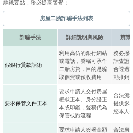
辨識要點，務必提高警覺：
房屋二胎詐騙手法列表
詐騙手法
詳細說明與風險
辨識
利用高仿的銀行網站
務必撥
或電話，聲稱可承作
話查證
假銀行貸款話術
二胎房貸，目的是騙
會透過
取個資或預收費用
動推銷
要求申請人交付房屋
合法流
權狀正本、身分證正
要求保管文件正本
提供影
本或印鑑，聲稱代為
您本人
保管或跑流程
要求申請人簽署金額
合法房