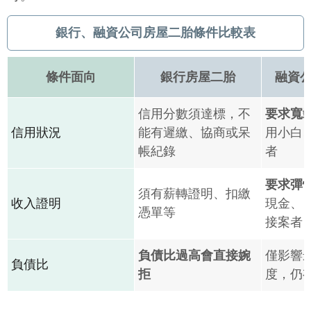
銀行、融資公司房屋二胎條件比較表
條件面向
銀行房屋二胎
融資
信用分數須達標，不
要求寬
信用狀況
能有遲繳、協商或呆
用小白
帳紀錄
者
要求彈
須有薪轉證明、扣繳
收入證明
現金、
憑單等
接案者
負債比過高會直接婉
僅影響
負債比
拒
度，仍