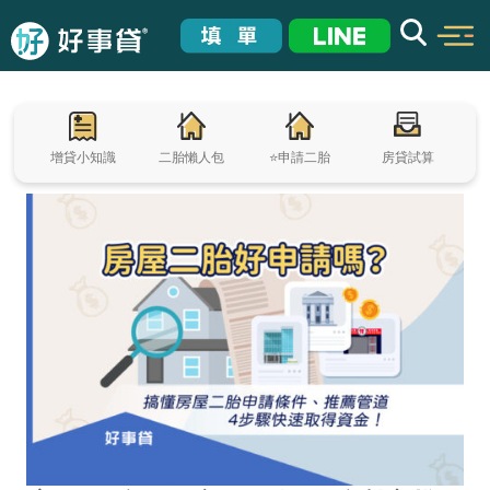
增貸小知識
二胎懶人包
⭐申請二胎
房貸試算