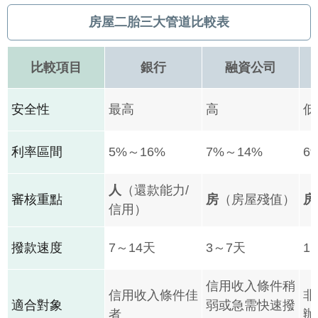
房屋二胎三大管道比較表
比較項目
銀行
融資公司
安全性
最高
高
低
利率區間
5%～16%
7%～14%
6
人
（還款能力/
審核重點
房
（房屋殘值）
房
信用）
撥款速度
7～14天
3～7天
1
信用收入條件稍
信用收入條件佳
非
適合對象
弱或急需快速撥
者
辦