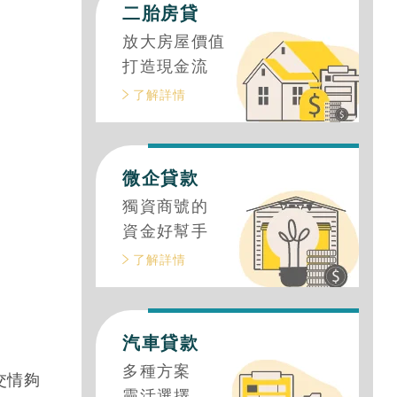
對申辦管道，讓你降低利率又能額外取得
挽救貸款成數不足的危機
利率一次看，教你輕鬆用汽車貸款取得資
度負債整合貸款管道推薦！
二胎房貸
放大房屋價值
打造現金流
了解詳情
微企貸款
獨資商號的
資金好幫手
了解詳情
汽車貸款
多種方案
交情夠
靈活選擇