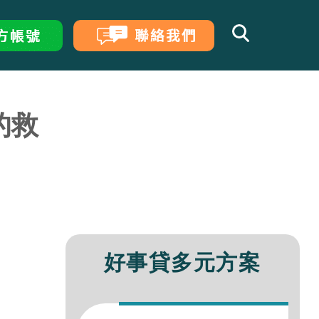
的救
行二胎房貸利率試算、額度、經驗比較
的5種貸款方式！
公司行號必看的申貸攻略！
借款條件、利率與流程，遠離車貸陷阱！
確的管道與方案，讓你安全度過財務危機
與民間試算差異整理
企業貸款
0萬，免費房屋估價無代辦費!
行房貸增貸利率、優缺點比較
自營商貸款大小事
率不踩雷、月付規劃好輕鬆！
整合優點、申請管道與條件，降低月付好
算關鍵，選擇最有利的貸款試算公式
莉
房貸經理
茹
房貸經理
貸全攻略，一篇搞懂房屋增貸、轉貸、二
以轉貸？投資、買房必看的房屋轉增貸懶
商行負責人身分，多種資金管道任你選！
也能換資金，最高額度利率一次看
率不踩雷、月付規劃好輕鬆！
請管道與流程介紹
瀅
汽車貸款
房貸經理
好事貸多元方案
鍵申請條件，幫你快速取得資金不卡關
大關鍵收費項目，判斷要不要提早還車
快速知道信貸100萬月付金多少
璇
房貸經理
可以借多少錢？利率、條件一篇了解！
型房貸利率、條件與優缺點比較
大，債務協商自己來！
創業週轉都適用，專屬小公司的微企貸
婷
房貸經理
房產知識