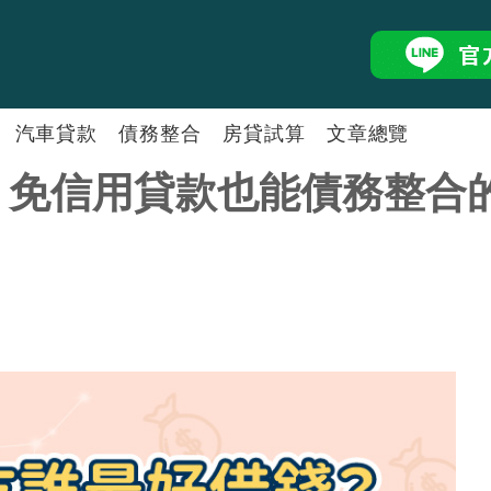
汽車貸款
債務整合
房貸試算
文章總覽
？免信用貸款也能債務整合
二胎房貸怎麼選好壞？2026銀
房屋融資怎麼申請？用房子借錢
中小企業貸款怎麼申請？小規模
汽車貸款懶人包！了解汽車抵押
負債整合陷阱全攻略！ 選擇正
銀行二胎房貸利率試算比較融資
二胎房貸
⭐好事貸®二胎房貸最高額度50
房屋增貸條件有哪些？2026銀
自營商貸款懶人包，5分鐘搞懂
汽車貸款試算工具推薦！回推利
債務整合怎麼做？一篇搞懂負債
房貸試算怎麼算？ 掌握3大試
孫鴻貴
余玉
資深經理
簡單
周錦光
張瑩
房貸經理
房貸沒繳完能再貸款嗎？房貸再
剛買房能增貸嗎？房貸繳多久可
自己創業可以貸款嗎？活用獨資
中古車貸款怎麼申請？用二手車
汽車貸款試算工具推薦！回推利
胎房貸的差別
人包！
代償跟整合負債一樣嗎？代償申
林玉卿
陳緒
房屋貸款
房貸經理
商行貸款條件一篇搞懂！掌握關
車貸提前清償划算嗎？教你從兩
信貸試算工具推薦！簡單3步驟，
林孟萱
吳依
房貸經理
房屋抵押貸款是什麼？抵押房子
理財型房貸是什麼？2026理財
貸！
怎麼跟銀行債務協商？還款壓力
微型企業貸款不容易？帶你認識
張佩甄
李琬
房貸經理
債務整合