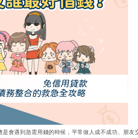
二胎房貸可以增貸、轉貸嗎？選
房貸成數不足毀約怎麼辦？5招
款！
原車融資是什麼？優缺點、額度
債務整合要找誰？低利率、高額
廖倩汶
房貸經理
資金
金！
總是會遇到急需用錢的時候，平常做人成不成功、朋友