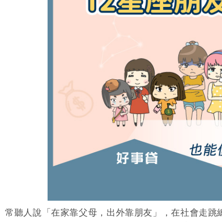
關於我們
二胎房貸
房屋增貸
微企貸款
汽車貸款
債務整合
房貸試算
文章總覽
值得信賴的貸款好朋友
房屋就是靈活現金流
漲價變現的資產放大術
獨資商號的資金好幫手
不只代步 更貸夢想起步
有效擺脫財務惡性循環
貸款月付金自己簡單算
最完整知識圖文懶人包
常聽人說「在家靠父母，出外靠朋友」，在社會走跳