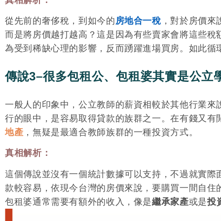
從先前的奢侈稅，到如今的
房地合一稅
，對於房價來
而是將房價越打越高？這是因為有些賣家會將這些稅
為受到稀缺心理的影響，反而踴躍進場買房。如此循
傳說3–很多包租公、包租婆其實是公立
一般人的印象中，公立教師的薪資相較於其他行業來
行的眼中，是容易取得貸款的族群之一。在有錢又有
地產
，無疑是最適合教師族群的一種投資方式。
真相解析：
這個傳說並沒有一個統計數據可以支持，不過就實際
款較容易，依現今台灣的房價來說，要購買一間自住
包租婆通常需要有額外的收入，像是
繼承家產
或是
投