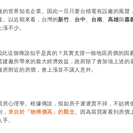
廠的世界知名企業。因此一旦只要台積電有設廠的風聲
波。以近期來看，台灣的
新竹
、
台中
、
台南
、
高雄
與
嘉
上漲不少。
，因此這個傳說似乎是真的？其實支撐一個地區房價的因
電建廠所帶來的龐大經濟效益，政府除了會加強上述的
廠房附近的房價，會上漲並不讓人意外。
買房心理學。根據傳說，假如房子遲遲賣不掉，不妨將
制，
來自於「物稀價高」的觀念
。因為當買家看到房價
入手。