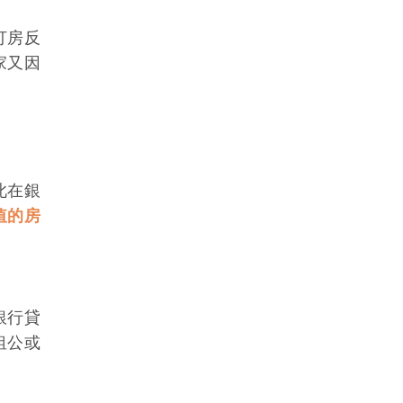
打房反
家又因
此在銀
值的房
銀行貸
租公或