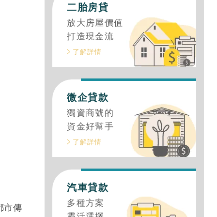
對申辦管道，讓你降低利率又能額外取得
挽救貸款成數不足的危機
利率一次看，教你輕鬆用汽車貸款取得資
度負債整合貸款管道推薦！
二胎房貸
放大房屋價值
打造現金流
了解詳情
微企貸款
獨資商號的
資金好幫手
了解詳情
汽車貸款
多種方案
都市傳
靈活選擇