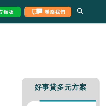
行二胎房貸利率試算、額度、經驗比較
的5種貸款方式！
公司行號必看的申貸攻略！
借款條件、利率與流程，遠離車貸陷阱！
確的管道與方案，讓你安全度過財務危機
與民間試算差異整理
企業貸款
0萬，免費房屋估價無代辦費!
行房貸增貸利率、優缺點比較
自營商貸款大小事
率不踩雷、月付規劃好輕鬆！
整合優點、申請管道與條件，降低月付好
算關鍵，選擇最有利的貸款試算公式
莉
房貸經理
茹
房貸經理
貸全攻略，一篇搞懂房屋增貸、轉貸、二
以轉貸？投資、買房必看的房屋轉增貸懶
商行負責人身分，多種資金管道任你選！
也能換資金，最高額度利率一次看
率不踩雷、月付規劃好輕鬆！
請管道與流程介紹
瀅
汽車貸款
房貸經理
好事貸多元方案
鍵申請條件，幫你快速取得資金不卡關
大關鍵收費項目，判斷要不要提早還車
快速知道信貸100萬月付金多少
璇
房貸經理
可以借多少錢？利率、條件一篇了解！
型房貸利率、條件與優缺點比較
大，債務協商自己來！
創業週轉都適用，專屬小公司的微企貸
婷
房貸經理
房產知識