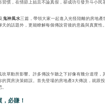
俗習慣，在情節上姑且不論真假，卻成功引發升斗小民
及
鬼神風水
三篇，帶領大家一起進入光怪陸離的房地產
聊天的話題外，更能瞭解每個傳說背後的意義與真實性
風吹草動所影響。許多傳說乍聽之下好像有幾分道理，
你的買房決策錯誤。首先登場的房地產3大傳說，就跟
吧。
買，必賺！