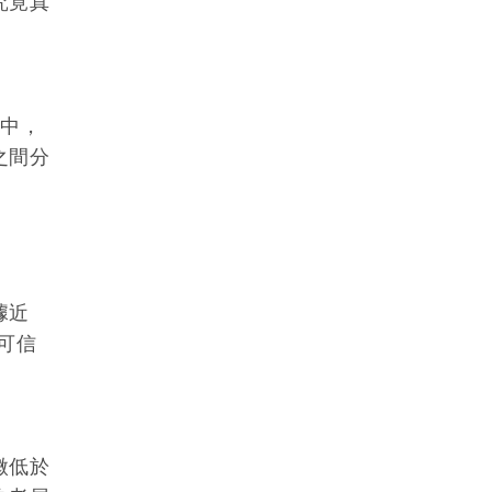
究竟真
說中，
之間分
據近
可信
微低於