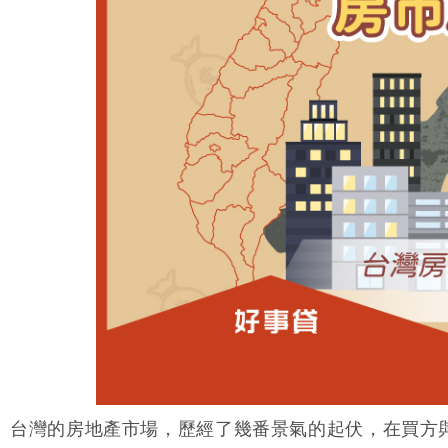
關於我們
二胎房貸
房屋增貸
微企貸款
汽車貸款
債務整合
房貸試算
文章總覽
值得信賴的貸款好朋友
房屋就是靈活現金流
漲價變現的資產放大術
獨資商號的資金好幫手
不只代步 更貸夢想起步
有效擺脫財務惡性循環
貸款月付金自己簡單算
最完整知識圖文懶人包
台灣的房地產市場，歷經了幾番景氣的起伏，在買方