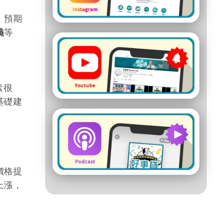
，預期
義
等
素很
基礎建
價格提
上漲，