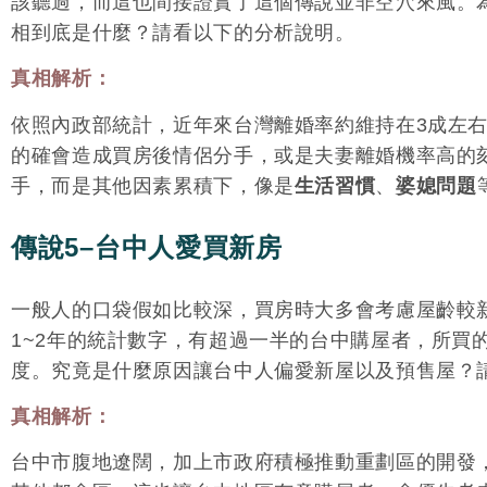
該聽過，而這也間接證實了這個傳說並非空穴來風。
相到底是什麼？請看以下的分析說明。
真相解析：
依照內政部統計，近年來台灣離婚率約維持在3成左
的確會造成買房後情侶分手，或是夫妻離婚機率高的
手，而是其他因素累積下，像是
生活習慣
、
婆媳問題
傳說5–台中人愛買新房
一般人的口袋假如比較深，買房時大多會考慮屋齡較
1~2年的統計數字，有超過一半的台中購屋者，所買
度。究竟是什麼原因讓台中人偏愛新屋以及預售屋？
真相解析：
台中市腹地遼闊，加上市政府積極推動重劃區的開發