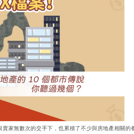
二胎房貸可以增貸、轉貸嗎？選
房貸成數不足毀約怎麼辦？5招
款！
原車融資是什麼？優缺點、額度
債務整合要找誰？低利率、高額
廖倩汶
房貸經理
資金
金！
與賣家無數次的交手下，也累積了不少與房地產相關的