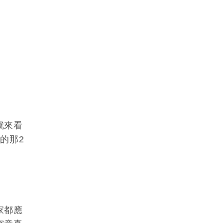
就來看
的那2
家都應