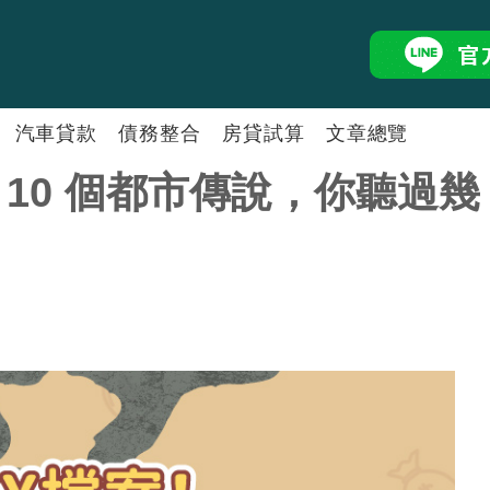
汽車貸款
債務整合
房貸試算
文章總覽
10 個都市傳說，你聽過幾
二胎房貸怎麼選好壞？2026銀
房屋融資怎麼申請？用房子借錢
中小企業貸款怎麼申請？小規模
汽車貸款懶人包！了解汽車抵押
負債整合陷阱全攻略！ 選擇正
銀行二胎房貸利率試算比較融資
二胎房貸
⭐好事貸®二胎房貸最高額度50
房屋增貸條件有哪些？2026銀
自營商貸款懶人包，5分鐘搞懂
汽車貸款試算工具推薦！回推利
債務整合怎麼做？一篇搞懂負債
房貸試算怎麼算？ 掌握3大試
孫鴻貴
余玉
資深經理
簡單
周錦光
張瑩
房貸經理
房貸沒繳完能再貸款嗎？房貸再
剛買房能增貸嗎？房貸繳多久可
自己創業可以貸款嗎？活用獨資
中古車貸款怎麼申請？用二手車
汽車貸款試算工具推薦！回推利
胎房貸的差別
人包！
代償跟整合負債一樣嗎？代償申
林玉卿
陳緒
房屋貸款
房貸經理
商行貸款條件一篇搞懂！掌握關
車貸提前清償划算嗎？教你從兩
信貸試算工具推薦！簡單3步驟，
林孟萱
吳依
房貸經理
房屋抵押貸款是什麼？抵押房子
理財型房貸是什麼？2026理財
貸！
怎麼跟銀行債務協商？還款壓力
微型企業貸款不容易？帶你認識
張佩甄
李琬
房貸經理
債務整合