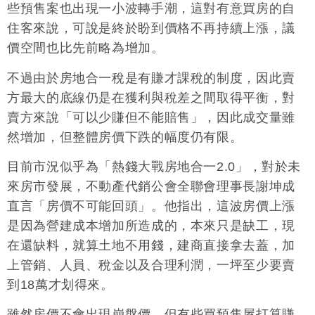
些預售案也出現一小波轉手潮，這對有意買房的自
住客來說，可說是終於盼到價格不再持續上漲，議
價空間也比先前略為增加。
不過由於房地合一稅是有賺才課稅的制度，因此賣
方最大的底線仍是在獲利與稅差之間取得平衡，對
賣方來說「可以少賺但不能賠售」，因此成交量雖
然增加，但整體房價下跌的幅度仍有限。
目前市況似乎為「熱錢大戰房地合一2.0」，對於未
來房市發展，不動產代銷公會全聯會理事長謝坤成
直言「房價不可能回頭」。他指出，這波房價上漲
是因為營建成本增加所造成的，本來只是缺工，現
在還缺料，就算土地不用錢，建商直接拿去蓋，加
上管銷、人員、稅金以及合理利潤，一坪至少要賣
到18萬才划得來。
雖然房價不會出現崩盤價，但有些買預售屋打算賺