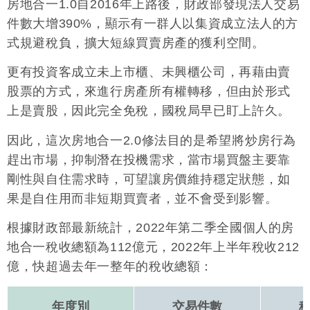
房地合一1.0自2016年上路後，財政部發現法人交易
件數大增390%，顯示有一群人以集資成立法人的方
式規避稅負，擴大短線買賣房產的獲利空間。
更有投資客成立未上市櫃、未興櫃公司，再藉由賣
股票的方式，來進行房產所有權轉移，但由於形式
上是賣股，因此完全免稅，國稅局早已盯上許久。
因此，這次房地合一2.0修法目的是希望將炒房行為
趕出市場，抑制潛在投機需求，當市場買盤主要靠
剛性與自住需求時，可望讓房價維持穩定狀態，如
果是自住用而非短期買賣者，並不會受到影響。
根據財政部最新統計，2022年第二季全國個人的房
地合一稅收總額為112億元，2022年上半年稅收212
億，快超過去年一整年的稅收總額：
年度別
交易件數