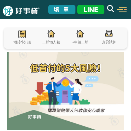
增貸小知識
二胎懶人包
⭐申請二胎
房貸試算