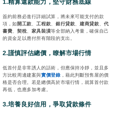
1.精算還款能力，堅守財務底線
簽約前務必進行詳細試算，將未來可能支付的款
項，如
開工款
、
工程款
、
銀行貸款
、
建商貸款
、
代
書費
、
契稅
、
家具裝潢
等全部納入考量，確保自己
的資金足以應付所有階段的支出。
2.謹慎評估總價，瞭解市場行情
低首付是非常誘人的話術，但應保持冷靜，並且多
方比較周邊建案與
實價登錄
，藉此判斷預售屋的價
格是否合理。若是總價高於市場行情，就算首付款
再低，也應多加考慮。
3.培養良好信用，爭取貸款條件