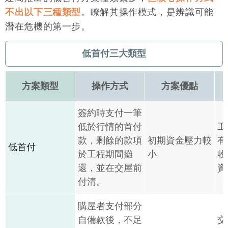
不出以下三種類型
。瞭解其操作模式，是辨識可能
潛在危機的第一步。
低首付三大類型
方案類型
操作方式
方案優點
簽約時支付一筆
低於行情的首付
工
款，剩餘的款項
初期資金壓力較
有
低首付
於工程期間攤
小
收
還，並在交屋前
資
付清。
購屋者支付部分
自備款後，不足
交