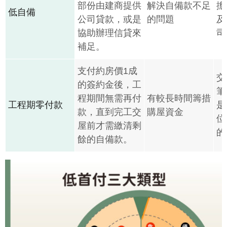
部份由建商提供
解決自備款不足
擔
低自備
公司貸款，或是
的問題
及
協助辦理信貸來
司
補足。
支付約房價1成
交
的簽約金後，工
筆
程期間無需再付
有較長時間籌措
工程期零付款
是
款，直到完工交
購屋資金
位
屋前才需繳清剩
的
餘的自備款。