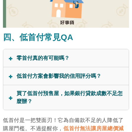
四、低首付常見QA
零首付真的有可能嗎？
市場上確實有這類型方案，不過卻隱藏風險。因為零
低首付方案會影響我的信用評分嗎？
首付不代表房屋總價降低，後續工程款與尾款依然存
在。若是購屋者的財務、信用狀況不佳，一旦銀行貸
單純的低首付方案不會影響信用評分，不過若是搭配
買了低首付預售屋，如果銀行貸款成數不足怎
款出現問題，就會面臨違約的風險。
了信用貸款，就會被視為新增負債，進而拉高個人負
麼辦？
債比，就有可能會影響信用分數。假如因為資金不
聯徵多查
足，短期向多家銀行申請貸款而形成
，更會
可以考慮與建商協商將差額分期支付、申請建商的公
低首付是一把雙面刃！它為自備款不足的人降低了
嚴重損害信用評分。
保單
司貸款（需注意高利率）、自行申請信用貸款或
購屋門檻。不過提醒你，
低首付無法讓房屋總價減
貸款
，或是直接向親友尋求金援。若是資金無法到