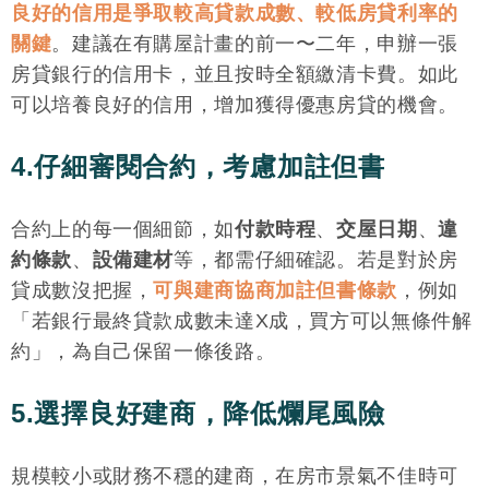
良好的信用是爭取較高貸款成數、較低房貸利率的
關鍵
。建議在有購屋計畫的前一〜二年，申辦一張
房貸銀行的信用卡，並且按時全額繳清卡費。如此
可以培養良好的信用，增加獲得優惠房貸的機會。
4.仔細審閱合約，考慮加註但書
合約上的每一個細節，如
付款時程
、
交屋日期
、
違
約條款
、
設備建材
等，都需仔細確認。若是對於房
貸成數沒把握，
可與建商協商加註但書條款
，例如
「若銀行最終貸款成數未達X成，買方可以無條件解
約」，為自己保留一條後路。
5.選擇良好建商，降低爛尾風險
規模較小或財務不穩的建商，在房市景氣不佳時可