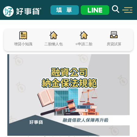
增貸小知識
二胎懶人包
⭐申請二胎
房貸試算