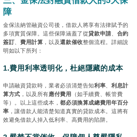
三、金保法對融資借款人的5大保
障
金保法納管融資公司後，借款人將享有法律賦予的
多項實質保障。這些保障涵蓋了從
貸款申請
、
合約
簽訂
、
費用計算
，以及
還款催收
整個流程。詳細說
明如以下所列：
1.費用利率透明化，杜絕隱藏的成本
申請融資貸款時，業者必須清楚告知
利率
、
利息計
算方式
，以及所有
應付費用
（如手續費、帳管費
等）。以上這些成本，
都必須換算成總費用年百分
率
，讓借款人能清楚知道真實的貸款成本。這將有
效避免借款人掉入低利率、高費用的陷阱。