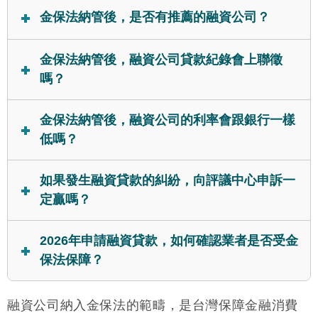
金保法納管後，是否有推薦的融資公司？
好事貸
建議可以向
做諮詢。因為法規限制，融資公司
金保法納管後，融資公司貸款紀錄會上聯徵
不得對一般民眾放款，所有融資貸款須透過簽約經銷
嗎？
商辦理。好事貸作為金保法首波納管後，大型融資公
司旗下的直屬經銷商。因此透過好事貸申請貸款，不
融資貸款紀錄不會上聯徵。目前，個人向融資公司申
金保法納管後，融資公司的利率會跟銀行一樣
僅能獲得所需的資金，還能確保你在整個貸款過程
請的貸款，其借款資訊與還款狀況，並不會上傳至聯
低嗎？
中，都受到金保法的嚴格保障。
徵中心，因此銀行審核貸款申請時，不會計入融資貸
款所產生的負債比。
不會。金保法宗旨在於保護消費者，讓融資貸款的利
如果發生融資貸款的糾紛，向評議中心申訴一
率更透明化，並非直接干預市場利率。而且融資公司
定贏嗎？
與銀行的客群屬性不同，融資客群的不確定性較高，
自然貸款的利率也會高於銀行。
不一定。評議中心會基於借貸雙方所提出的事證，依
2026年申請融資貸款，如何確認業者是否受金
據法規做出合理公正的評議，因此並不會偏袒任何一
保法保障？
方。
截至2026年，金管會仍維持三階段納管策略，目前共
融資公司納入金保法的範疇，是台灣保障金融消費
有39家大型融資租賃公司（含三大龍頭）已穩定運作