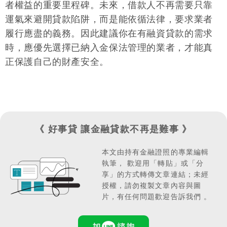
者權益的重要里程碑。未來，借款人不再需要只靠
金管會網站
納管機制。建議申請融資貸款前，務必到
運氣來避開貸款陷阱，而是能依循法律，要求業者
查詢納管業者
的名單，才能確保自身的權益。
履行應盡的義務。因此建議你在有融資貸款的需求
時，應優先選擇已納入金保法管理的業者，才能真
正保護自己的財產安全。
《 好事貸 讓金融貸款不再是難事 》
本文由持有金融證照的專業編輯
執筆，
歡迎用「轉貼」或「分
享」的方式轉傳文章連結；
未經
授權，請勿複製文章內容與圖
片，有任何問題歡迎告訴我們 。