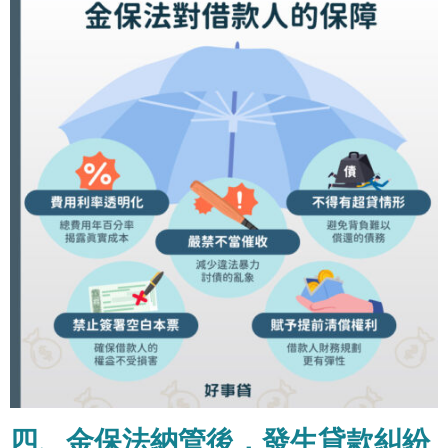
四、金保法納管後，發生貸款糾紛