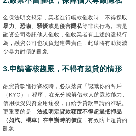
2.嚴禁不當催收，保障個人尊嚴隱私
金保法明文規定，業者進行帳款催收時，不得採取
暴力
、
恐嚇
、
騷擾
或是
侵害隱私
等非法行為。若是
融資公司委託他人催收，催收業者有上述的違規行
為，融資公司也須負起連帶責任，此舉將有助於減
少暴力討債的亂象。
3.申請審核趨嚴，不得有超貸的情形
融資貸款進行審核時，必須落實「認識你的客戶
（KYC）」程序，在充分瞭解借款人的還款能力、
信用狀況與資金用途後，再給予貸款申請的准駁。
更重要的是，
法規明定貸款額度不得超過抵押品
（如汽、機車）在申辦時的價值
，有效防止超貸的
亂象。