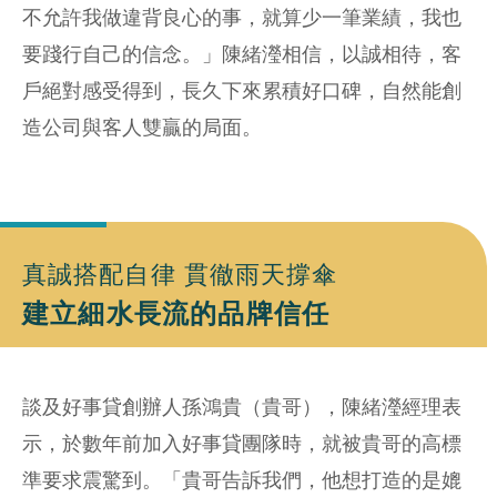
不允許我做違背良心的事，就算少一筆業績，我也
要踐行自己的信念。」陳緒瀅相信，以誠相待，客
戶絕對感受得到，長久下來累積好口碑，自然能創
造公司與客人雙贏的局面。
真誠搭配自律 貫徹雨天撐傘
建立細水長流的品牌信任
談及好事貸創辦人孫鴻貴（貴哥），陳緒瀅經理表
示，於數年前加入好事貸團隊時，就被貴哥的高標
準要求震驚到。「貴哥告訴我們，他想打造的是媲