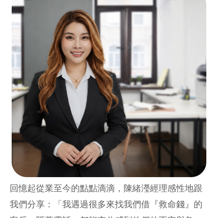
回憶起從業至今的點點滴滴，陳緒瀅經理感性地跟
我們分享：「我遇過很多來找我們借『救命錢』的