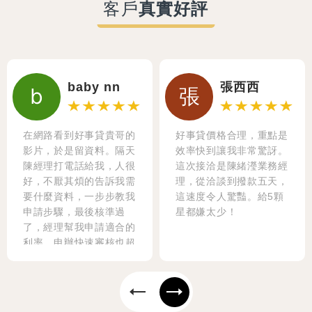
客戶
真實好評
baby nn
張西西
b
張
在網路看到好事貸貴哥的
好事貸價格合理，重點是
影片，於是留資料。隔天
效率快到讓我非常驚訝。
陳經理打電話給我，人很
這次接洽是陳緒瀅業務經
好，不厭其煩的告訴我需
理，從洽談到撥款五天，
要什麼資料，一步步教我
這速度令人驚豔。給5顆
申請步驟，最後核準過
星都嫌太少！
了，經理幫我申請適合的
利率，申辦快速審核也超
快，也絕不收取代辦費。
對保人員鄭國興，做事很
細心，解說一切的對保流
程 有資金需求真的要找