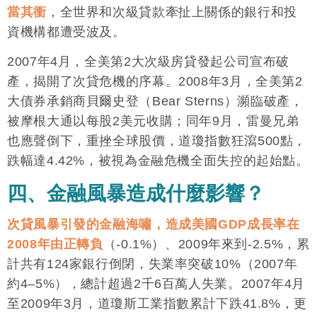
當其衝
，全世界和次級貸款牽扯上關係的銀行和投
資機構都遭受波及。
2007年4月，全美第2大次級房貸發起公司宣布破
產，揭開了次貸危機的序幕。2008年3月，全美第2
大債券承銷商貝爾史登（Bear Sterns）瀕臨破產，
被摩根大通以每股2美元收購；同年9月，雷曼兄弟
也應聲倒下，重挫全球股價，道瓊指數狂瀉500點，
跌幅達4.42%，被視為金融危機全面失控的起始點。
四、金融風暴造成什麼影響？
次貸風暴引發的金融海嘯，造成美國GDP成長率在
2008年由正轉負
（-0.1%）、2009年來到-2.5%，累
計共有124家銀行倒閉，失業率突破10%（2007年
約4–5%），總計超過2千6百萬人失業。2007年4月
至2009年3月，道瓊斯工業指數累計下跌41.8%，更