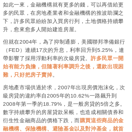
如此一來，金融機構就有更多的錢，可以再借給更
多的民眾，在房地產業者和金融機構的推波助瀾之
下，許多民眾紛紛加入買房行列，土地價格持續攀
升，愈來愈多人開始建造房屋。
但就在2004年，為了抑制通膨，美國聯邦準備銀行
（FED）連續17次的升息，利率回升到5.25%，連
帶影響了採用浮動利率的次級房貸。
許多民眾一開
始有能力負擔，但隨著利率調升之後，還款出現困
難，只好把房子賣掉
。
房地產市場供過於求，2007年出現房價泡沫化，次
級房貸的違約率自2005年的10.62%一路飆升到
2008年第一季的18.79%，是一般房貸的5倍之多。
數字持續攀升的房屋貸款呆帳，也造成相關債券和
衍生性金融商品的價格下跌，而
購買這些商品的金
融機構、保險機構、避險基金以及對沖基金，就首