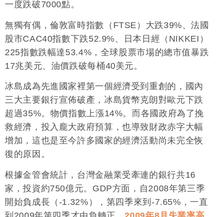
一度跌破7000點。
無獨有偶，倫敦富時指數（FTSE）大跌39%、法國
股市CAC40指數下跌52.9%、日本日經（NIKKEI）
225指數跌幅達53.4%，全球股票市場的總市值暴跌
17兆美元、油價跌破每桶40美元。
冰島成為先進國家裡第一個經濟受到重創的，國內
三大主要銀行宣佈破產，冰島貨幣克朗對歐元下跌
超過35%。物價指數上漲14%。而各國政府為了挽
救經濟，投入龐大政府預算，也導致財政赤字大幅
增加，這也是至今許多國家的經濟活動尚未完全恢
復的原因。
根據金管會統計，台灣金融業受牽連的銀行共16
家，投資約750億元。GDP方面，自2008年第三季
開始負成長（-1.32%），第四季來到-7.65%，一直
到2009年第四季才由負轉正。
2009年8月失業率高