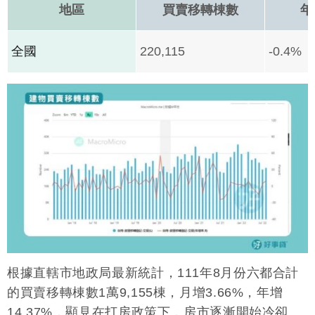
地區
買賣移轉棟數
年
全國
220,115
-0.4%
根據直轄市地政局最新統計，111年8月份六都合計
的買賣移轉棟數1萬9,155棟，月增3.66%，年增
14.37%，顯見在打房政策下，房市逐漸開始冷卻。