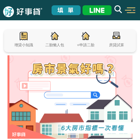
增貸小知識
二胎懶人包
⭐申請二胎
房貸試算