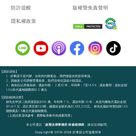
防詐提醒
版權暨免責聲明
隱私權政策
【貸款須知】
1、好事貸不是代辦、沒有與代辦配合，我們僅提供房貸與車貸。
2、因融資公司調整營運政策，我們沒有信貸或小額貸款。
3、擔保品以房屋為例：還款年限： 2 至10 年，年利率：7至14.5%，貸款費用：貸款金額
1.5%與代書相關費用$1.5 萬元
【貸款範例試算】
林先生申請二胎房屋貸款$100 萬、年利率 7 %、還款年限 10 年，本息均攤每月還款金額
$11,611 元，若計算至第120期，總還款金額約為$1,393,320元。 林先生撥款時需扣除1.5%
開辦費及1.5萬元代書相關費用。
（上述試算謹供參考，實際核准條件依個案而異）
本公司委託「
啟聖法律事務所 林俊雄律師
」擔任法律顧問。
Copyright© 2018-2026 好事貸公司版權所有