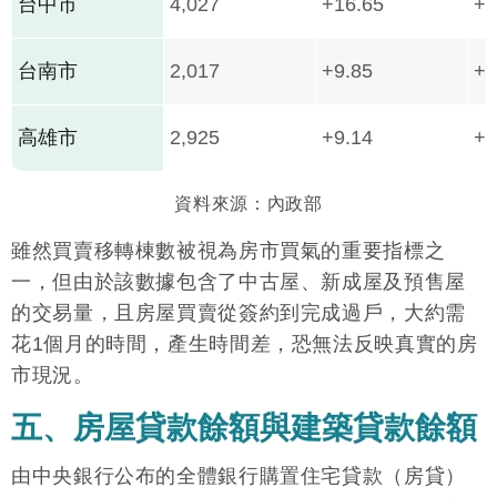
台中市
4,027
+16.65
+3
台南市
2,017
+9.85
+7
高雄市
2,925
+9.14
+1
資料來源：內政部
雖然買賣移轉棟數被視為房市買氣的重要指標之
一，但由於該數據包含了中古屋、新成屋及預售屋
的交易量，且房屋買賣從簽約到完成過戶，大約需
花1個月的時間，產生時間差，恐無法反映真實的房
市現況。
五、房屋貸款餘額與建築貸款餘額
由中央銀行公布的全體銀行購置住宅貸款（房貸）