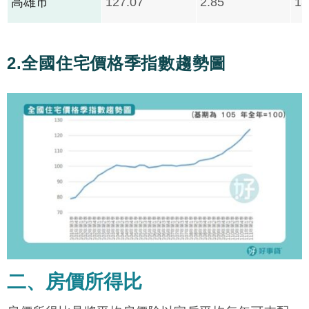
高雄市
127.07
2.85
13
2.全國住宅價格季指數趨勢圖
二、房價所得比