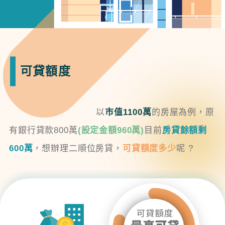
可貸額度
以
市值1100萬
的房屋為例，原
有銀行貸款800萬
(設定金額960萬)
目前
房貸餘額剩
600萬
，想辦理二順位房貸，
可貸額度多少
呢 ?