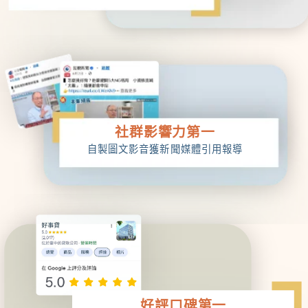
新臺幣30,000元。總費用年百分率不等
於貸款利率。
融資公司將綜合評量審查決定是否核准
貸款以及貸款金額、利率、費用等條
件；保有申請案准駁暨貸款內容修改之
權利。
社群影響力第一
本公司未與任何代辦或行銷公司合作貸
自製圖文影音獲新聞媒體引用報導
款申辦業務，敬請您留意，以免損害自
身權益。
好評口碑第一