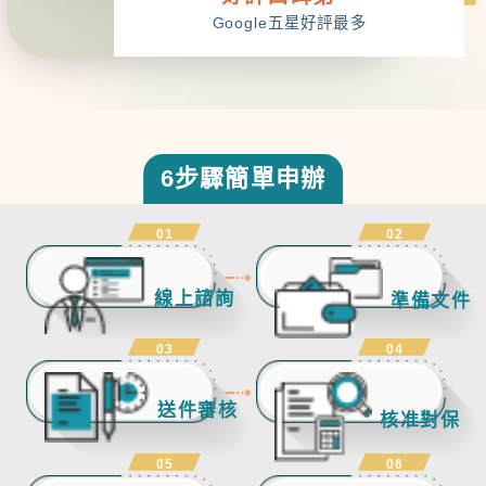
Google五星好評最多
6步驟簡單申辦
01
02
線上諮詢
準備文件
03
04
送件審核
核准對保
05
06