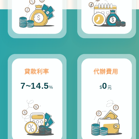
貸款利率
代辦費用
7~14.5
0
%
$
元