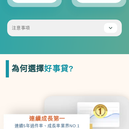
注意事項
貸款費用：貸款金額1.5%與代書相關
費用 1.5 萬元
本廣告揭露之年百分率係按主管機關備
查之標準計算範例予以計算，實際貸款
為何選擇
好事貸?
條件，仍以銀行提供之產品為準。且每
一客戶實際之年百分率仍視其個別貸款
產品及授信條件而有所不同。
總費用年百分率：7.7%~15.31%。計
算範例：（1）貸款金額: 新臺幣100萬
元（2）貸款期間: 10年（3）貸款利率:
連續成長第一
7%~14.5%（4）各項相關費用總金額:
連續5年過件率、成⻑率業界NO.1